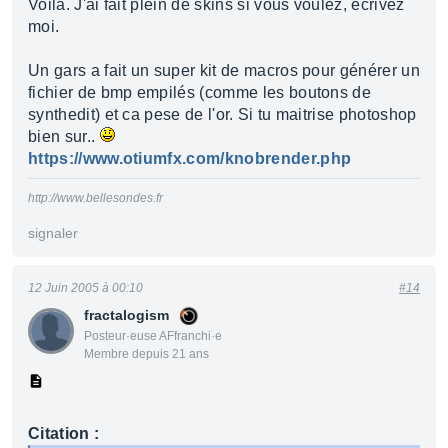
Voila. J'ai fait plein de skins si vous voulez, ecrivez
moi.
Un gars a fait un super kit de macros pour générer un
fichier de bmp empilés (comme les boutons de
synthedit) et ca pese de l'or. Si tu maitrise photoshop
bien sur..
https://www.otiumfx.com/knobrender.php
http://www.bellesondes.fr
signaler
12 Juin 2005 à 00:10
#14
fractalogism
Posteur·euse AFfranchi·e
Membre depuis 21 ans
Citation :