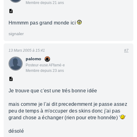
Membre depuis 21 ans
Hmmmm pas grand monde ici
signaler
13 Mars 2005 à 15:41
#7
palomo
Posteur·euse AFfamé·e
Membre depuis 23 ans
Je trouve que c'est une trés bonne idée
mais comme je l'ai dit precedemment je passe assez
peu de temps à m'occuper des skins donc j'ai pas
grand chose a échanger (rien pour etre honnéte) '
'
désolé