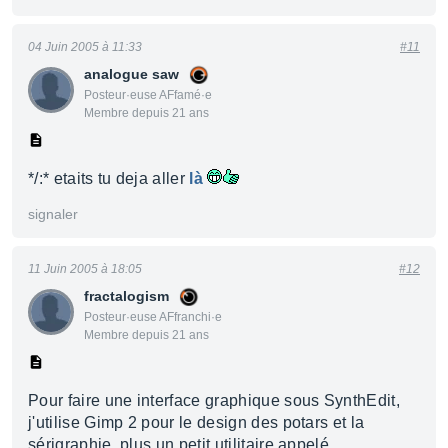
04 Juin 2005 à 11:33
#11
analogue saw
Posteur·euse AFfamé·e
Membre depuis 21 ans
*/:* etaits tu deja aller
là
signaler
11 Juin 2005 à 18:05
#12
fractalogism
Posteur·euse AFfranchi·e
Membre depuis 21 ans
Pour faire une interface graphique sous SynthEdit,
j'utilise Gimp 2 pour le design des potars et la
sérigraphie, plus un petit utilitaire appelé