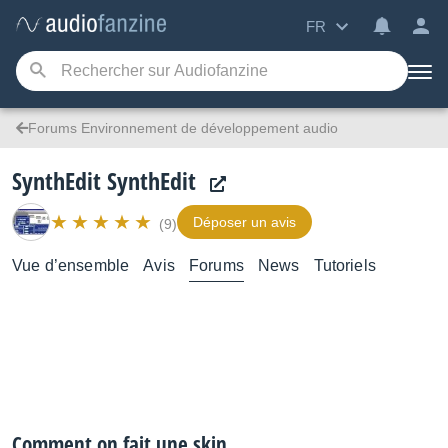
FR
Forums Environnement de développement audio
SynthEdit SynthEdit
Déposer un avis
(9)
Vue d’ensemble
Avis
Forums
News
Tutoriels
Comment on fait une skin