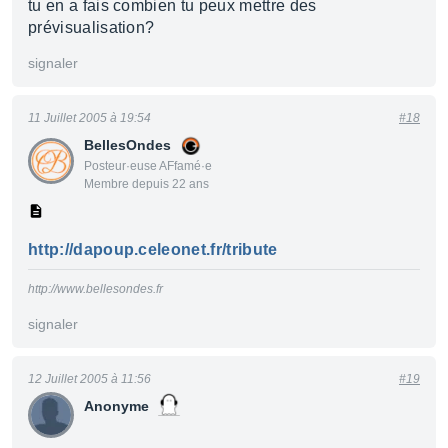
tu en a fais combien tu peux mettre des
prévisualisation?
signaler
11 Juillet 2005 à 19:54
#18
BellesOndes
Posteur·euse AFfamé·e
Membre depuis 22 ans
http://dapoup.celeonet.fr/tribute
http://www.bellesondes.fr
signaler
12 Juillet 2005 à 11:56
#19
Anonyme