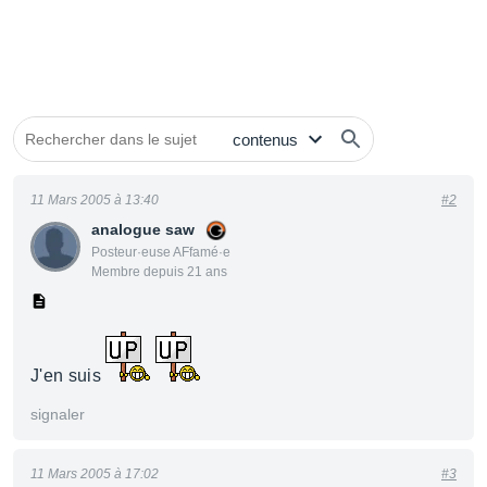
11 Mars 2005 à 13:40
#2
analogue saw
Posteur·euse AFfamé·e
Membre depuis 21 ans
J'en suis
signaler
11 Mars 2005 à 17:02
#3