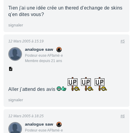
Tien j'ai une idée crée un thered d'echange de skins
q'en dites vous?
signaler
12 Mars 2005 à 15:19
#5
analogue saw
Posteur·euse AFfamé·e
Membre depuis 21 ans
Aller j'attend des avis
signaler
12 Mars 2005 à 18:25
#6
analogue saw
Posteur·euse AFfamé·e