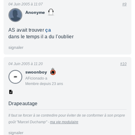
04 Juin 2005 à 11:07
#9
Anonyme
AS avait trouver
ça
dans le temps il a du l'oublier
signaler
04 Juin 2005 à 11:20
#10
swoonboy
AFicionado·a
Membre depuis 23 ans
Drapeautage
Il faut se forcer à se contredire pour éviter de se conformer à son propre
goût "Marcel Duchamp" -
ma vie modulaire
signaler