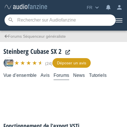
FR
Forums Séquenceur généraliste
Steinberg Cubase SX 2
Déposer un avis
(24)
Vue d’ensemble
Avis
Forums
News
Tutoriels
Fonctionnement de l'export VSTi