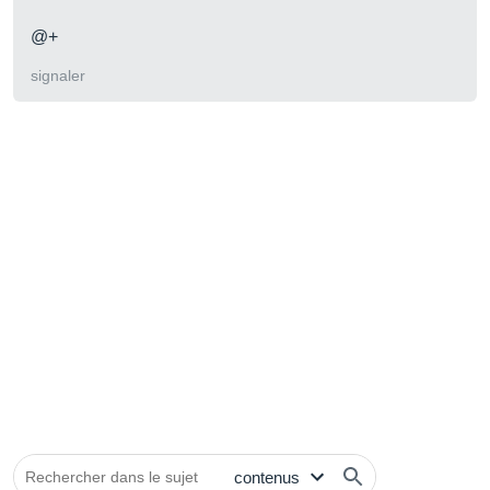
@+
signaler