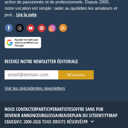
active de passionnés et de professionnels. Depuis 2000,
notre vocation est simple : aider au quotidien les amateurs et
Lire la suite
prof...
RECEVEZ NOTRE NEWSLETTER ÉDITORIALE
M’inscrire
Voir les précédentes newsletters
NOUS CONTACTER
PARTICIPER
ARTISTES
OFFRE SANS PUB
DEVENIR ANNONCEUR
GLOSSAIRE
AIDE
PLAN DU SITE
ENTITYMAP
CGU
CGV
© 2000-2026 TOUS DROITS RÉSERVÉS
FR