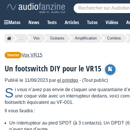
Matos
News
Tests
Articles
Tutos
Vidéos
A
...
Vox
Guitares
Amplification
Combos
Vox
VR15
Tutoriel
Un footswitch DIY pour le VR15
Publié le 11/06/2023 par
el grindgo
- (Tout public)
S
i vous n'avez pas envie de claquer une quarantaine d'
une coque vide avec un interrupteur dedans, voici com
footswitch équivalent au VF-001.
Il vous faudra :
Un interrupteur au pied SPDT (à 3 contacts). Un DPDT (6 
n'avez rien d'autre,