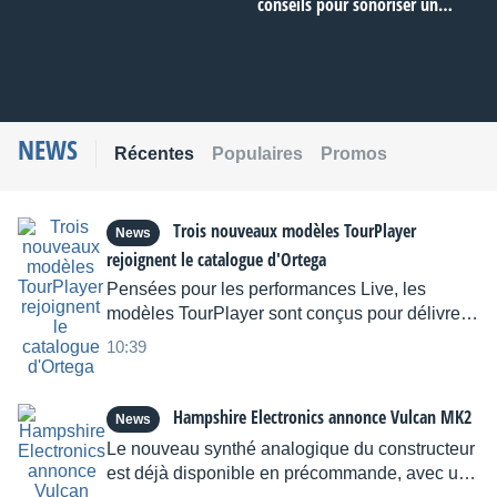
conseils pour sonoriser un
festival urbain
NEWS
Récentes
Populaires
Promos
Trois nouveaux modèles TourPlayer
News
rejoignent le catalogue d'Ortega
Pensées pour les performances Live, les
modèles TourPlayer sont conçus pour délivrer
un son chaleureux et puissant, le tout sans
10:39
Larsen.
Hampshire Electronics annonce Vulcan MK2
News
Le nouveau synthé analogique du constructeur
est déjà disponible en précommande, avec une