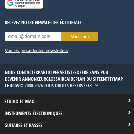
RECEVEZ NOTRE NEWSLETTER ÉDITORIALE
M’inscrire
Voir les précédentes newsletters
NOUS CONTACTER
PARTICIPER
ARTISTES
OFFRE SANS PUB
DEVENIR ANNONCEUR
GLOSSAIRE
AIDE
PLAN DU SITE
ENTITYMAP
CGU
CGV
© 2000-2026 TOUS DROITS RÉSERVÉS
FR
STUDIO ET MAO
INSTRUMENTS ÉLECTRONIQUES
GUITARES ET BASSES