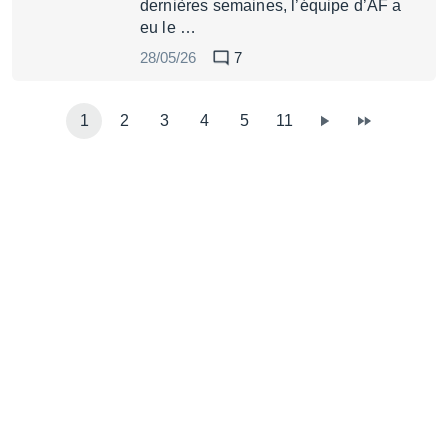
dernières semaines, l’équipe d’AF a
eu le …
28/05/26
7
1
2
3
4
5
11