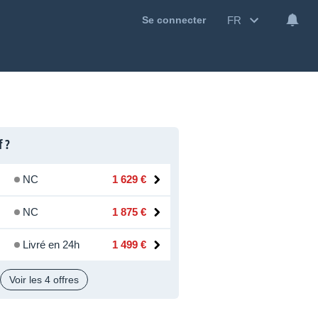
FR
Se connecter
f ?
NC
1 629 €
NC
1 875 €
Livré en 24h
1 499 €
Voir les 4 offres