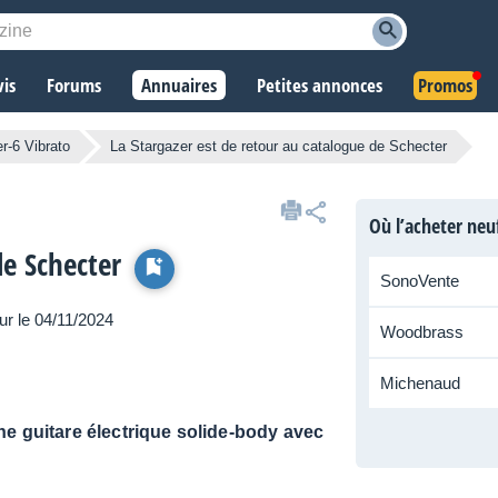
vis
Forums
Annuaires
Petites annonces
Promos
r-6 Vibrato
La Stargazer est de retour au catalogue de Schecter
Où l’acheter neu
de Schecter
SonoVente
our le 04/11/2024
Woodbrass
Michenaud
ne guitare électrique solide-body avec