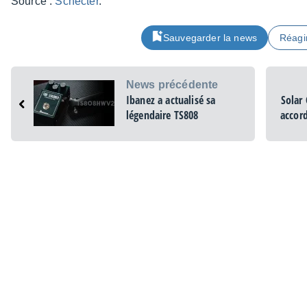
Source :
Schec­ter
.
Sauvegarder la news
Réagi
News précédente
Ibanez a actualisé sa
Solar
légendaire TS808
accor