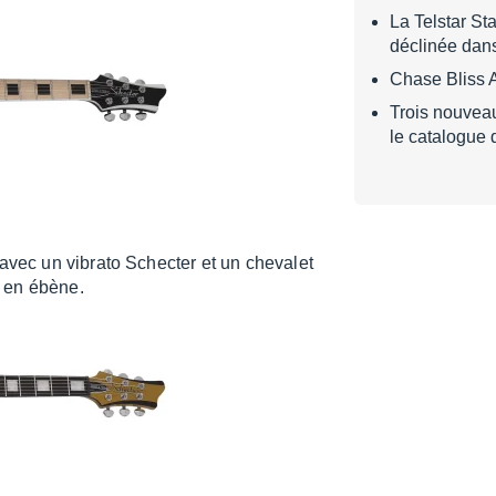
La Telstar S
déclinée dan
Chase Bliss 
Trois nouvea
le catalogue 
s avec un vibrato Schec­ter et un cheva­let
e en ébène.