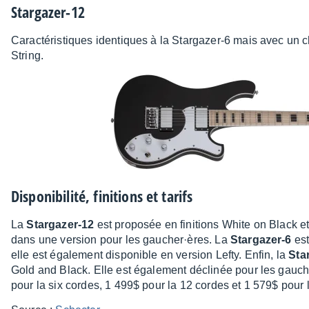
Star­ga­zer-12
Carac­té­ris­tiques iden­tiques à la Star­ga­zer-6 mais avec un
String.
Dispo­ni­bi­lité, fini­tions et tarifs
La
Star­ga­zer-12
est propo­sée en fini­tions White on Black e
dans une version pour les gaucher·ères. La
Star­ga­zer-6
est
elle est égale­ment dispo­nible en version Lefty. Enfin, la
Star
Gold and Black. Elle est égale­ment décli­née pour les gauch
pour la six cordes, 1 499$ pour la 12 cordes et 1 579$ pour