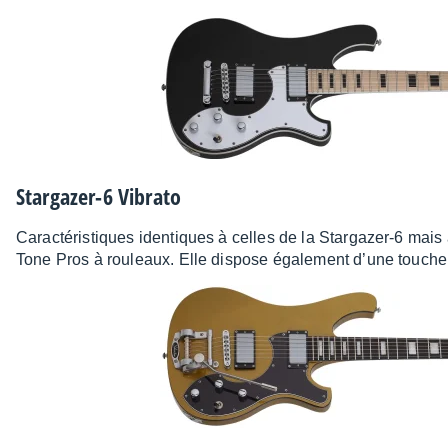
Star­ga­zer-6 Vibrato
Carac­té­ris­tiques iden­tiques à celles de la Star­ga­zer-6 mai
Tone Pros à rouleaux. Elle dispose égale­ment d’une touch