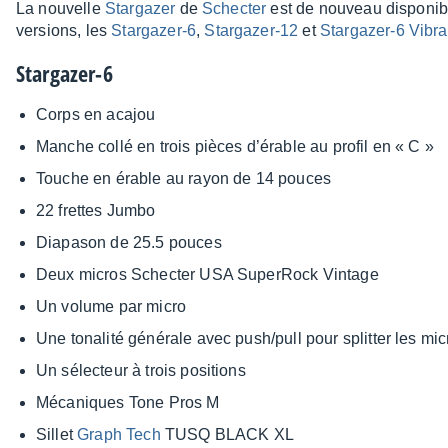
La nouvelle
Star­ga­zer
de
Schec­ter
est de nouveau dispo­nibl
versions, les
Star­ga­zer-6
,
Star­ga­zer-12
et
Star­ga­zer-6 Vibra
Star­ga­zer-6
Corps en acajou
Manche collé en trois pièces d’érable au profil en « C »
Touche en érable au rayon de 14 pouces
22 frettes Jumbo
Diapa­son de 25.5 pouces
Deux micros Schec­ter USA Super­Rock Vintage
Un volume par micro
Une tona­lité géné­rale avec push/pull pour split­ter les mi
Un sélec­teur à trois posi­tions
Méca­niques Tone Pros M
Sillet
Graph Tech
TUSQ BLACK XL