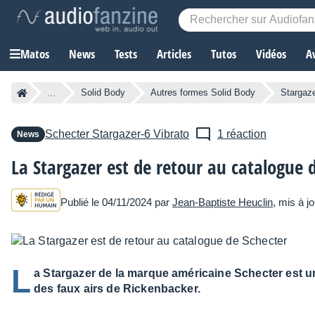
Matos
News
Tests
Articles
Tutos
Vidéos
A
...
Solid Body
Autres formes Solid Body
Stargaze
Schecter
Stargazer-6 Vibrato
1 réaction
News
La Stargazer est de retour au catalogue 
Publié le 04/11/2024 par
Jean-Baptiste Heuclin
, mis à j
L
a Stargazer de la marque américaine Schecter est u
des faux airs de Rickenbacker.