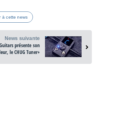
r à cette news
News suivante
 Guitars présente son
deur, le CHUG Tuner+