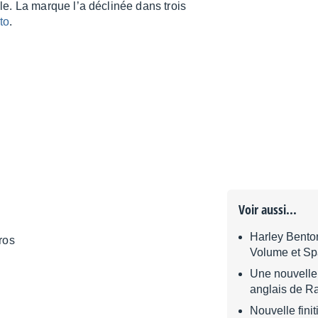
e. La marque l’a décli­née dans trois
to
.
Voir aussi...
Harley Bento
cros
Volume et Sp
Une nouvelle 
anglais de R
Nouvelle fini