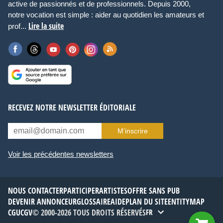
active de passionnés et de professionnels. Depuis 2000,
notre vocation est simple : aider au quotidien les amateurs et
Lire la suite
prof...
RECEVEZ NOTRE NEWSLETTER ÉDITORIALE
M’inscrire
Voir les précédentes newsletters
NOUS CONTACTER
PARTICIPER
ARTISTES
OFFRE SANS PUB
DEVENIR ANNONCEUR
GLOSSAIRE
AIDE
PLAN DU SITE
ENTITYMAP
CGU
CGV
© 2000-2026 TOUS DROITS RÉSERVÉS
FR