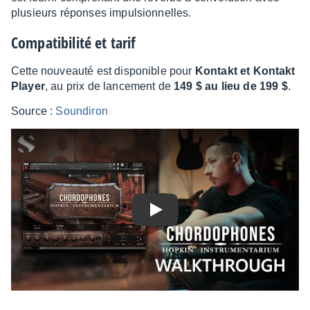
plusieurs réponses impul­sion­nelles.
Compa­ti­bi­lité et tarif
Cette nouveauté est dispo­nible pour
Kontakt et Kontakt
Player
, au prix de lance­ment de
149 $ au lieu de 199 $
.
Source :
Soun­di­ron
Play