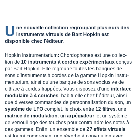
U
ne nouvelle collection regroupant plusieurs des
instruments virtuels de Bart Hopkin est
disponible chez l’éditeur.
Hopkin Instru­men­ta­rium: Chor­do­phones est une collec­
tion de
10 instru­ments à cordes expé­ri­men­taux
conçus
par Bart Hopkin. Elle regroupe toutes les banques de
sons d’ins­tru­ments à cordes de la gamme Hopkin Instru­
men­ta­rium, ainsi qu’une banque de sons exclu­sive de
cithare à cordes frap­pées. Vous dispo­sez d’une
inter­face
modu­laire à 4 couches
, habi­tuelle chez l’édi­teur, ainsi
que diverses commandes de person­na­li­sa­tion du son, un
système de LFO
complet, le choix entre
12 filtres
, une
matrice de modu­la­tion
, un
arpé­gia­teur
, et un système
de verrouillage des touches pour contraindre les notes à
des gammes. Enfin, un ensemble de
27 effets virtuels
est fourni compre­nant une réverbe à convo­lu­tion avec