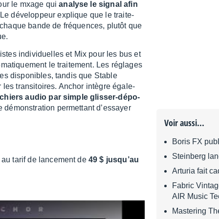
 pour le mxage qui
analyse le signal afin
 Le déve­lop­peur explique que le trai­te­
r chaque bande de fréquences, plutôt que
ue.
istes indi­vi­duelles et Mix pour les bus et
ma­tique­ment le trai­te­ment. Les réglages
es dispo­nibles, tandis que Stable
les tran­si­toires. Anchor intègre égale­
s fichiers audio par simple glis­ser-dépo­
émons­tra­tion permet­tant d’es­sayer
Voir aussi...
Boris FX pub
Steinberg la
au tarif de lance­ment de
49 $ jusqu’au
Arturia fait 
Fabric Vintag
AIR Music Te
Mastering The