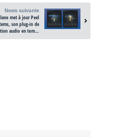
News suivante
lane met à jour Peel
tems, son plug-in de
tion audio en temps
réel