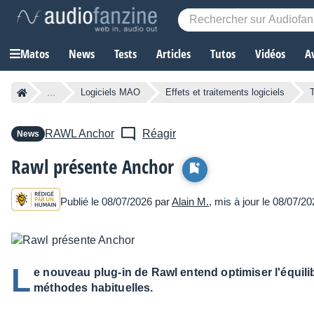
Matos
News
Tests
Articles
Tutos
Vidéos
A
...
Logiciels MAO
Effets et traitements logiciels
RAWL
Anchor
Réagir
News
Rawl présente Anchor
Publié le 08/07/2026 par
Alain M.
, mis à jour le 08/07/2
L
e nouveau plug-in de Rawl entend optimiser l'équili
méthodes habituelles.