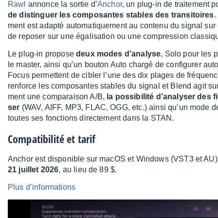
Rawl
annonce la sortie d’
Anchor
, un plug-in de trai­te­ment
de distin­guer les compo­santes stables des tran­si­toires
.
ment est adapté auto­ma­tique­ment au contenu du signal su
de repo­ser sur une égali­sa­tion ou une compres­sion clas­siq
Le plug-in propose
deux modes d’ana­lyse
, Solo pour les p
le master, ainsi qu’un bouton Auto chargé de confi­gu­rer auto­
Focus permettent de cibler l’une des dix plages de fréquenc
renforce les compo­santes stables du signal et Blend agit sur 
ment une compa­rai­son A/B,
la possi­bi­lité d’ana­ly­ser de
ser
(WAV, AIFF, MP3, FLAC, OGG, etc.) ainsi qu’un mode de d
toutes ses fonc­tions direc­te­ment dans la STAN.
Compa­ti­bi­lité et tarif
Anchor est dispo­nible sur macOS et Windows (VST3 et AU) 
21 juillet 2026
, au lieu de 89 $.
Plus d’in­­­­­­for­­­­­­ma­­­­­­tions