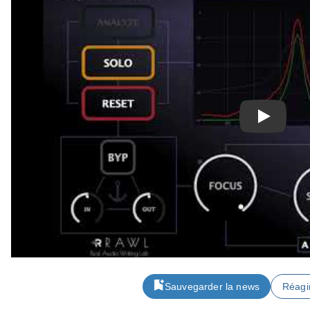
Play
Sauvegarder la news
Réagi