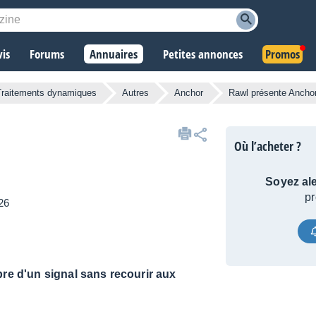
vis
Forums
Annuaires
Petites annonces
Promos
Traitements dynamiques
Autres
Anchor
Rawl présente Ancho
Où l’acheter ?
Soyez ale
pr
026
bre d'un signal sans recourir aux