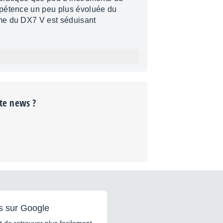
pétence un peu plus évoluée du
me du DX7 V est séduisant
tte news ?
s sur Google
 de retrouver plus facilement