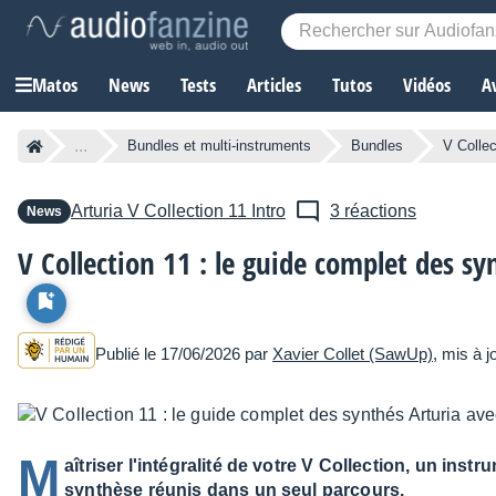
Matos
News
Tests
Articles
Tutos
Vidéos
A
...
Bundles et multi-instruments
Bundles
V Collec
Arturia
V Collection 11 Intro
3 réactions
News
V Collection 11 : le guide complet des s
Publié le 17/06/2026 par
Xavier Collet (SawUp)
, mis à j
M
aîtriser l'intégralité de votre V Collection, un instru
synthèse réunis dans un seul parcours.