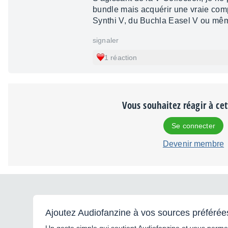
bundle mais acquérir une vraie com
Synthi V, du Buchla Easel V ou mê
signaler
1 réaction
Vous souhaitez réagir à ce
Se connecter
Devenir membre
Ajoutez Audiofanzine à vos sources préférée
Un geste simple qui soutient Audiofanzine et vous permet