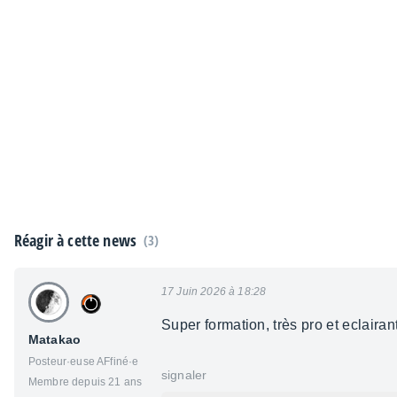
Réagir à cette news
(3)
17 Juin 2026 à 18:28
Super formation, très pro et eclairan
Matakao
Posteur·euse AFfiné·e
signaler
Membre depuis 21 ans