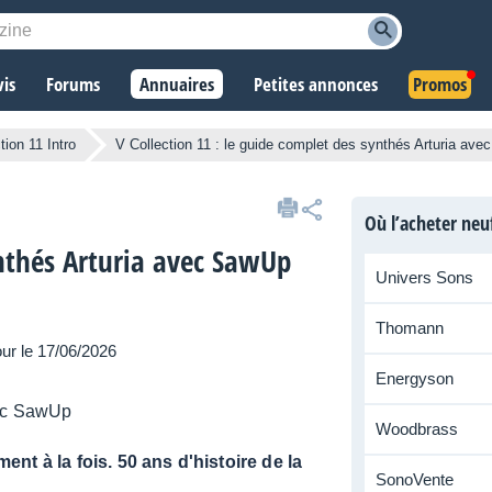
vis
Forums
Annuaires
Petites annonces
Promos
tion 11 Intro
V Collection 11 : le guide complet des synthés Arturia av
Où l’acheter neu
ynthés Arturia avec SawUp
Univers Sons
Thomann
our le 17/06/2026
Energyson
Woodbrass
ment à la fois. 50 ans d'histoire de la
SonoVente