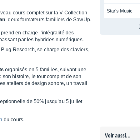
Star's Music
veau cours complet sur la V Collec­tion
ien
, deux forma­teurs fami­liers de SawUp.
prend en charge l’in­té­gra­lité des
n passant par les hybrides numé­riques.
bel Plug Research, se charge des claviers,
ts
orga­ni­sés en 5 familles, suivant une
: son histoire, le tour complet de son
des ateliers de design sonore, un travail
ep­tion­nelle de 50% jusqu’au 5 juillet
on
du cours.
Voir aussi...