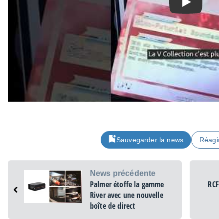
Play
Sauvegarder la news
Réagi
News précédente
Palmer étoffe la gamme
RCF
River avec une nouvelle
boîte de direct