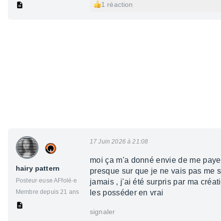
1 réaction
17 Juin 2026 à 21:08
moi ça m'a donné envie de me payer
hairy pattern
presque sur que je ne vais pas me s
Posteur·euse AFfolé·e
jamais , j'ai été surpris par ma créa
Membre depuis 21 ans
les posséder en vrai
signaler