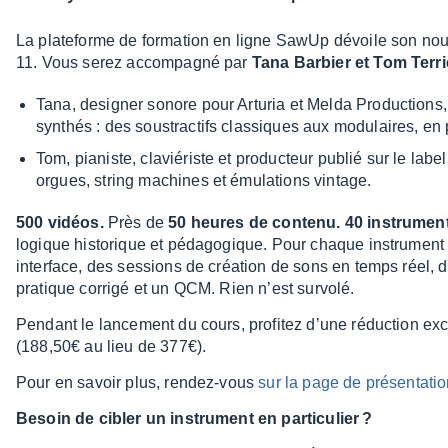
La plate­forme de forma­tion en ligne SawUp dévoile son nou
11. Vous serez accom­pa­gné par
Tana Barbier et Tom Terr
Tana, desi­gner sonore pour Artu­ria et Melda Produc­tions, 
synthés : des sous­trac­tifs clas­siques aux modu­laires, e
Tom, pianiste, clavié­riste et produc­teur publié sur le la
orgues, string machines et émula­tions vintage.
500 vidéos.
Près de
50 heures de contenu. 40 instru­men
logique histo­rique et péda­go­gique. Pour chaque instru­ment 
inter­face, des sessions de créa­tion de sons en temps réel, 
pratique corrigé et un QCM. Rien n’est survolé.
Pendant le lance­ment du cours, profi­tez d’une réduc­tion exc
(188,50€ au lieu de 377€).
Pour en savoir plus, rendez-vous
sur la page de présen­­ta­­ti
Besoin de cibler un instru­ment en parti­cu­lier ?