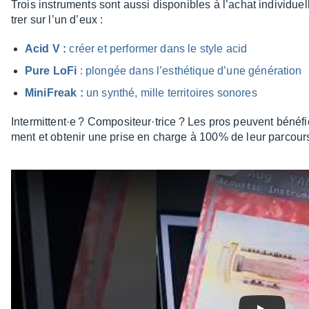
Trois instru­ments sont aussi dispo­nibles à l’achat indi­vi­due
trer sur l’un d’eux :
Acid V :
créer et perfor­mer dans le style acid
Pure LoFi
: plon­gée dans l’es­thé­tique d’une géné­ra­tion
Mini­Freak :
un synthé, mille terri­toires sonores
Inter­­­­­mit­­­tent·e ? Compo­­­si­­­teur·­­­trice ? Les pros peuvent béné­­­­fi­­
ment et obte­­­­nir une prise en charge à 100% de leur parcours