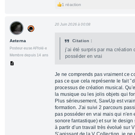
1 réaction
20 Juin 2026 à 00:08
Aeterna
Citation :
Posteur·euse AFfolé·e
j'ai été surpris par ma création 
Membre depuis 14 ans
posséder en vrai
Je ne comprends pas vraiment ce co
pas ce que cela représente le fait "
processus de création musical. Qu'es
la musique ou les jolis objets qui f
Plus sérieusement, SawUp est vraim
formation. J'ai suivi 2 parcours pas
pas posséder en vrai mais qui n'en e
sonore fantastique) et sur le desig
à partir d'un travail très évolué sur V
S'agissant de la V Collection, je ne