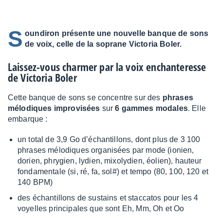
S
oundiron présente une nouvelle banque de sons
de voix, celle de la soprane Victoria Boler.
Lais­sez-vous char­mer par la voix enchan­te­resse
de Victo­ria Boler
Cette banque de sons se concentre sur des
phrases
mélo­diques impro­vi­sées
sur
6 gammes modales
. Elle
embarque :
un total de 3,9 Go d’échan­tillons, dont plus de 3 100
phrases mélo­diques orga­ni­sées par mode (ionien,
dorien, phry­gien, lydien, mixo­ly­dien, éolien), hauteur
fonda­men­tale (si, ré, fa, sol#) et tempo (80, 100, 120 et
140 BPM)
des échan­tillons de sustains et stac­ca­tos pour les 4
voyelles prin­ci­pales que sont Eh, Mm, Oh et Oo