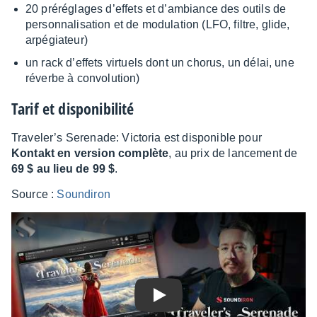
20 préré­glages d’ef­fets et d’am­biance des outils de
person­na­li­sa­tion et de modu­la­tion (LFO, filtre, glide,
arpé­gia­teur)
un rack d’ef­fets virtuels dont un chorus, un délai, une
réverbe à convo­lu­tion)
Tarif et dispo­ni­bi­lité
Trave­ler’s Sere­nade: Victo­ria est dispo­nible pour
Kontakt en version complète
, au prix de lance­ment de
69 $ au lieu de 99 $
.
Source :
Soun­di­ron
Play