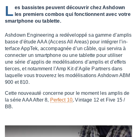
L
es bassistes peuvent découvrir chez Ashdown
les premiers combos qui fonctionnent avec votre
smartphone ou tablette.
Ashdown Engi­nee­ring a redé­ve­loppé sa gamme d’am­plis
basse d’étude AAA (Access All Areas) pour inté­grer l’in­
ter­face AppTek, accom­pa­gnée d’un câble, qui servira à
connec­ter un smart­phone ou une tablette pour utili­ser
une série d’ap­plis de modé­li­sa­tions d’am­plis et d’ef­fets
tierces, et notam­ment l’Amp Kit d’Agile Part­ners dans
laquelle vous trou­ve­rez les modé­li­sa­tions Ashdown ABM
900 et 810.
Cette nouveauté concerne pour le moment les amplis de
la série AAA After 8,
Perfect 10
, Vintage 12 et Five 15 /
BB.