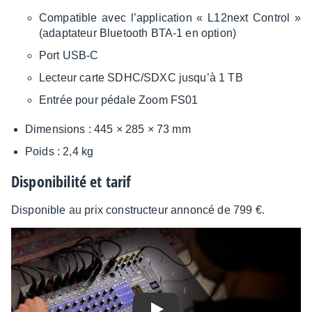
Compa­tible avec l’ap­pli­ca­tion « L12next Control »
(adap­ta­teur Blue­tooth BTA-1 en option)
Port USB-C
Lecteur carte SDHC/SDXC jusqu’à 1 TB
Entrée pour pédale Zoom FS01
Dimen­sions : 445 × 285 × 73 mm
Poids : 2,4 kg
Dispo­ni­bi­lité et tarif
Dispo­nible au prix construc­teur annoncé de 799 €.