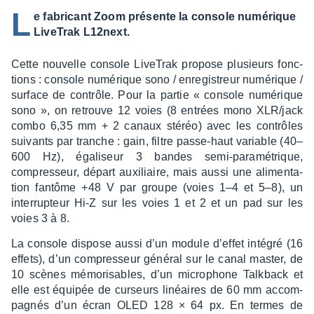
L
e fabricant Zoom présente la console numérique
LiveTrak L12next.
Cette nouvelle console Live­Trak propose plusieurs fonc­
tions : console numé­rique sono / enre­gis­treur numé­rique /
surface de contrôle. Pour la partie « console numé­rique
sono », on retrouve 12 voies (8 entrées mono XLR/jack
combo 6,35 mm + 2 canaux stéréo) avec les contrôles
suivants par tranche : gain, filtre passe-haut variable (40–
600 Hz), égali­seur 3 bandes semi-para­mé­trique,
compres­seur, départ auxi­liaire, mais aussi une alimen­ta­
tion fantôme +48 V par groupe (voies 1–4 et 5–8), un
inter­rup­teur Hi-Z sur les voies 1 et 2 et un pad sur les
voies 3 à 8.
La console dispose aussi d’un module d’ef­fet inté­gré (16
effets), d’un compres­seur géné­ral sur le canal master, de
10 scènes mémo­ri­sables, d’un micro­phone Talk­back et
elle est équi­pée de curseurs linéaires de 60 mm accom­
pa­gnés d’un écran OLED 128 × 64 px. En termes de