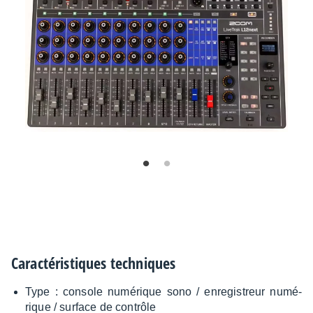
Carac­té­ris­tiques tech­niques
Type : console numé­rique sono / enre­gis­treur numé­
rique / surface de contrôle