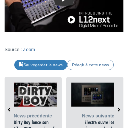
Play
Source :
Zoom
Sauvegarder la news
Réagir à cette news
News précédente
News suivante
Dirty Boy lance son
Electra ouvre les