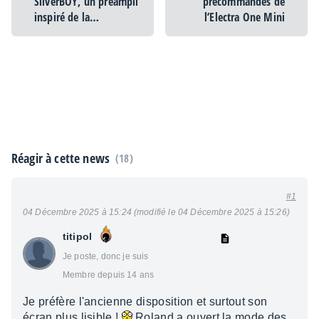
SilverBOY, un préampli
précommandes de
inspiré de la
l’Electra One Mini
collaboration avec Two
Notes
Réagir à cette news
(18)
#1
04 Décembre 2025 à 15:24 (modifié le 04 Décembre 2025 à 15:26)
titipol
Je poste, donc je suis
Membre depuis 14 ans
Je préfère l'ancienne disposition et surtout son
écran plus lisible !
Roland a ouvert la mode des