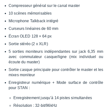
Compres­seur géné­ral sur le canal master
10 scènes mémo­ri­sables
Micro­phone Talk­back inté­gré
Curseurs linéaires de 60 mm
Écran OLED 128 × 64 px
Sortie stéréo (2 x XLR)
5 sorties moni­teurs indé­pen­dantes sur jack 6,35 mm
avec commu­ta­teur casque/ligne (mix indi­vi­duel ou
écoute du master)
Sortie casque prin­ci­pale pour contrô­ler le master et les
mixes moni­teur
Enre­gis­treur numé­rique + Mode surface de contrôle
pour STAN :
Enre­gis­tre­ment jusqu’à 14 pistes simul­ta­nées
Réso­lu­tion : 32-bit/96kHz