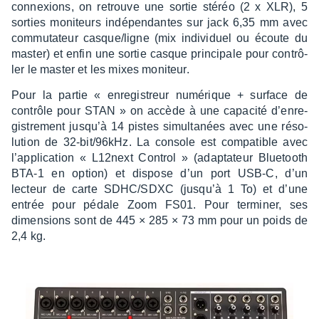
connexions, on retrouve une sortie stéréo (2 x XLR), 5
sorties moni­teurs indé­pen­dantes sur jack 6,35 mm avec
commu­ta­teur casque/ligne (mix indi­vi­duel ou écoute du
master) et enfin une sortie casque prin­ci­pale pour contrô­
ler le master et les mixes moni­teur.
Pour la partie « enre­gis­treur numé­rique + surface de
contrôle pour STAN » on accède à une capa­cité d’en­re­
gis­tre­ment jusqu’à 14 pistes simul­ta­nées avec une réso­
lu­tion de 32-bit/96kHz. La console est compa­tible avec
l’ap­pli­ca­tion « L12next Control » (adap­ta­teur Blue­tooth
BTA-1 en option) et dispose d’un port USB-C, d’un
lecteur de carte SDHC/SDXC (jusqu’à 1 To) et d’une
entrée pour pédale Zoom FS01. Pour termi­ner, ses
dimen­sions sont de 445 × 285 × 73 mm pour un poids de
2,4 kg.