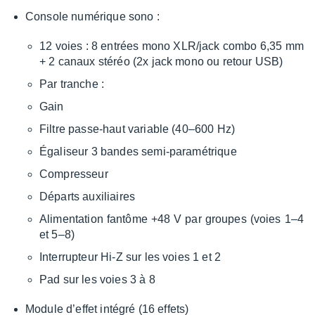
Console numé­rique sono :
12 voies : 8 entrées mono XLR/jack combo 6,35 mm
+ 2 canaux stéréo (2x jack mono ou retour USB)
Par tranche :
Gain
Filtre passe-haut variable (40–600 Hz)
Égali­seur 3 bandes semi-para­mé­trique
Compres­seur
Départs auxi­liaires
Alimen­ta­tion fantôme +48 V par groupes (voies 1–4
et 5–8)
Inter­rup­teur Hi-Z sur les voies 1 et 2
Pad sur les voies 3 à 8
Module d’ef­fet inté­gré (16 effets)