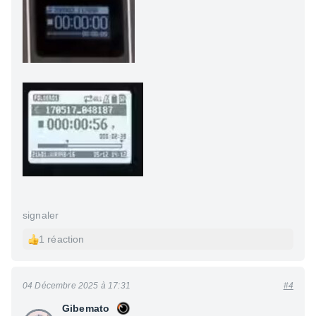
signaler
1 réaction
04 Décembre 2025 à 17:31
#4
Gibemato