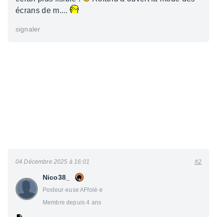
écrans de m....
signaler
04 Décembre 2025 à 16:01
#2
Nico38_
Posteur·euse AFfolé·e
Membre depuis 4 ans