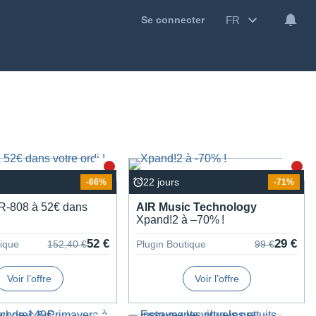
FR
Se connecter
22 jours
-66%
-71%
-808 à 52€ dans
AIR Music Tech­no­logy
!
Xpand!2 à –70% !
52 €
29 €
tique
152,40 €
Plugin Boutique
99 €
Voir l’offre
Voir l’offre