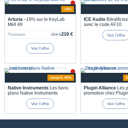
-19%
Artu­ria
–19% sur le KeyLab
ICE Audio
Béné­fi­cie
MkII 49
avec le code AF10
219 €
Thomann
269 €
Voir l’offre
Voir l’offre
jusqu’à -90%
Native Instru­ments
Les bons
Plugin Alliance
Les p
plans Native Instru­ments
promo­tion chez Plugi
Voir l’offre
Voir l’offre