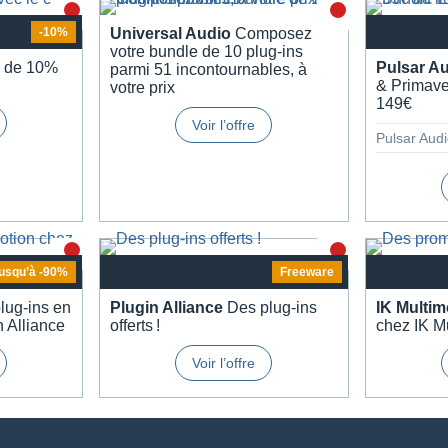
-10%
Univer­sal Audio
Compo­sez
votre bundle de 10 plug-ins
z de 10%
Pulsar A
parmi 51 incon­tour­nables, à
& Prima­ve
votre prix
149€
Voir l’offre
Pulsar Aud
jusqu’à -90%
Freeware
lug-ins en
Plugin Alliance
Des plug-ins
IK Multi­m
n Alliance
offerts !
chez IK Mu
Voir l’offre