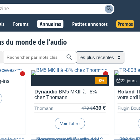
vis
Forums
Annuaires
Petites annonces
Promos
ans du monde de l’audio
les plus récentes
22 jours
-ins,
-8%
Dynau­dio
BM5 MKIII à –8%
Roland
TR
chez Thomann
votre ordi 
439 €
Thomann
479 €
Plugin Bou
Voir l’offre