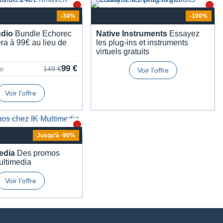
-34%
-100%
udio
Bundle Echo­rec
Native Instru­ments
Essayez
ra à 99€ au lieu de
les plug-ins et instru­ments
virtuels gratuits
99 €
io
149 €
Voir l’offre
Voir l’offre
jusqu’à -90%
e­dia
Des promos
lti­me­dia
Voir l’offre