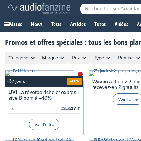
Matos
News
Tests
Articles
Tutos
Vidéos
A
Promos et offres spéciales : tous les bons pl
Catégorie
Marque
Prix
Type
Remise
7 jours
-41%
Waves
Ache­tez 2 plug
rece­vez-en 2 gratuits
UVI
La réverbe riche et expres­
sive Bloom à –40%
Voir l’offre
47 €
UVI
79 €
Voir l’offre