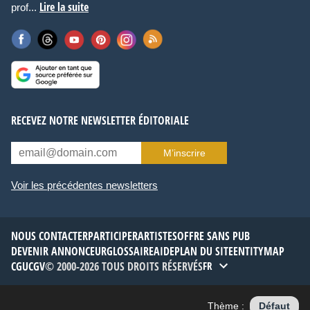
Lire la suite
prof...
RECEVEZ NOTRE NEWSLETTER ÉDITORIALE
M’inscrire
Voir les précédentes newsletters
NOUS CONTACTER
PARTICIPER
ARTISTES
OFFRE SANS PUB
DEVENIR ANNONCEUR
GLOSSAIRE
AIDE
PLAN DU SITE
ENTITYMAP
CGU
CGV
© 2000-2026 TOUS DROITS RÉSERVÉS
FR
Thème :
Défaut