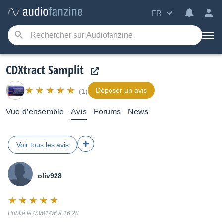
FR
CDXtract Samplit
Déposer un avis
(1)
Vue d’ensemble
Avis
Forums
News
Voir tous les avis
oliv928
Note
:
Publié le 03/01/06 à 16:28
10