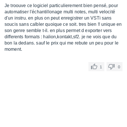
sur
Je troouve ce logiciel particulierement bien pensé, pour
10
automatiser l'échantillonage multi notes, multi velocité
d'un instru. en plus on peut enregistrer un VSTi sans
soucis sans calbler quoique ce soit. tres bien !! unique en
son genre semble t-il. en plus permet d exporter vers
differents formats : halion,kontakt,sf2. je ne vois que du
bon la dedans. sauf le prix qui me rebute un peu pour le
moment.
1
0