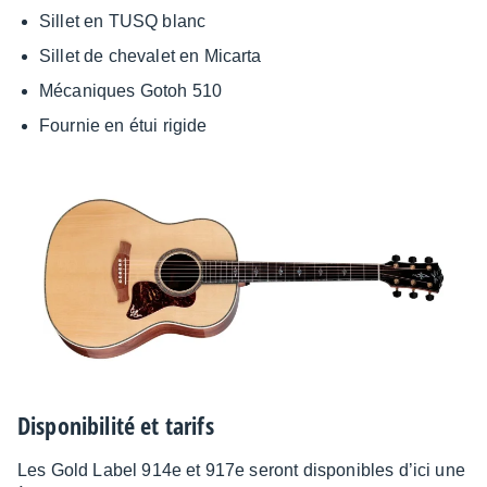
Sillet en TUSQ blanc
Sillet de cheva­let en Micarta
Méca­niques Gotoh 510
Four­nie en étui rigide
Dispo­ni­bi­lité et tarifs
Les Gold Label 914e et 917e seront dispo­nibles d’ici une