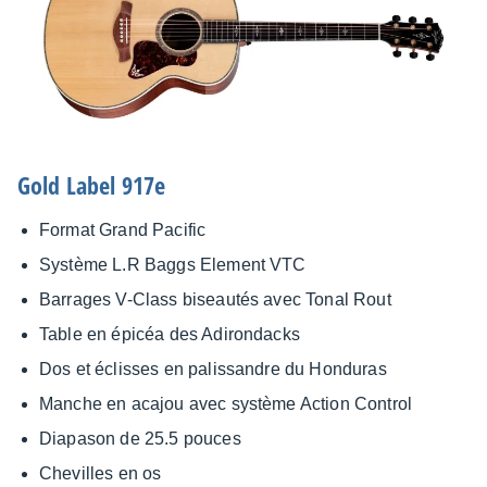
Gold Label 917e
Format Grand Paci­fic
Système L.R Baggs Element VTC
Barrages V-Class biseau­tés avec Tonal Rout
Table en épicéa des Adiron­dacks
Dos et éclisses en palis­sandre du Hondu­ras
Manche en acajou avec système Action Control
Diapa­son de 25.5 pouces
Chevilles en os