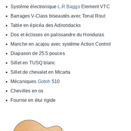
Système élec­tro­nique
L.R Baggs
Element VTC
Barrages V-Class biseau­tés avec Tonal Rout
Table en épicéa des Adiron­dacks
Dos et éclisses en palis­sandre du Hondu­ras
Manche en acajou avec système Action Control
Diapa­son de 25.5 pouces
Sillet en TUSQ blanc
Sillet de cheva­let en Micarta
Méca­niques
Gotoh
510
Chevilles en os
Four­nie en étui rigide