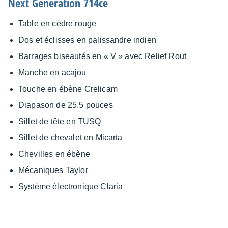
Next Gene­ra­tion 714ce
Table en cèdre rouge
Dos et éclisses en palis­sandre indien
Barrages biseau­tés en « V » avec Relief Rout
Manche en acajou
Touche en ébène Creli­cam
Diapa­son de 25.5 pouces
Sillet de tête en TUSQ
Sillet de cheva­let en Micarta
Chevilles en ébène
Méca­niques Taylor
Système élec­tro­nique Claria