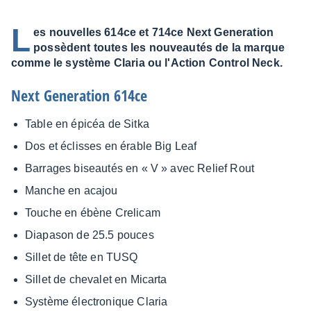
L
es nouvelles 614ce et 714ce Next Generation
possèdent toutes les nouveautés de la marque
comme le système Claria ou l'Action Control Neck.
Next Gene­ra­tion 614ce
Table en épicéa de Sitka
Dos et éclisses en érable Big Leaf
Barrages biseau­tés en « V » avec Relief Rout
Manche en acajou
Touche en ébène Creli­cam
Diapa­son de 25.5 pouces
Sillet de tête en TUSQ
Sillet de cheva­let en Micarta
Système élec­tro­nique Claria