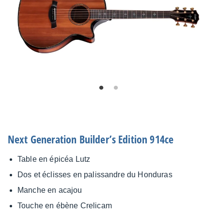
Next Gene­ra­tion Buil­der’s Edition 914ce
Table en épicéa Lutz
Dos et éclisses en palis­sandre du Hondu­ras
Manche en acajou
Touche en ébène Creli­cam