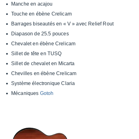
Manche en acajou
Touche en ébène Creli­cam
Barrages biseau­tés en « V » avec Relief Rout
Diapa­son de 25.5 pouces
Cheva­let en ébène Creli­cam
Sillet de tête en TUSQ
Sillet de cheva­let en Micarta
Chevilles en ébène Creli­cam
Système élec­tro­nique Claria
Méca­niques
Gotoh