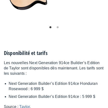
Dispo­ni­bi­lité et tarifs
Les nouvelles Next Gene­ra­tion 914ce Buil­der’s Edition
de Taylor sont dispo­nibles dès main­te­nant. Les tarifs sont
les suivants :
Next Gene­ra­tion Buil­der’s Edition 914ce Hondu­ran
Rose­wood : 6 999 $
Next Gene­ra­tion Buil­der’s Edition 914ce : 5 999 $
Source :
Taylor
.