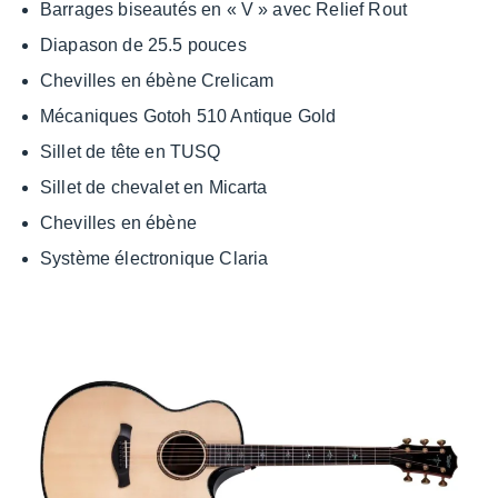
Barrages biseau­tés en « V » avec Relief Rout
Diapa­son de 25.5 pouces
Chevilles en ébène Creli­cam
Méca­niques Gotoh 510 Antique Gold
Sillet de tête en TUSQ
Sillet de cheva­let en Micarta
Chevilles en ébène
Système élec­tro­nique Claria