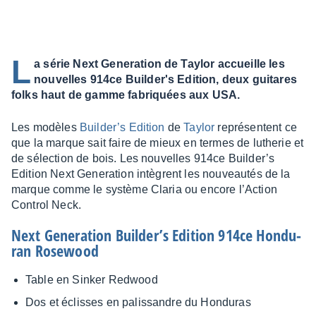
L
a série Next Generation de Taylor accueille les
nouvelles 914ce Builder's Edition, deux guitares
folks haut de gamme fabriquées aux USA.
Les modèles
Buil­der’s Edition
de
Taylor
repré­sentent ce
que la marque sait faire de mieux en termes de luthe­rie et
de sélec­tion de bois. Les nouvelles 914ce Buil­der’s
Edition Next Gene­ra­tion intègrent les nouveau­tés de la
marque comme le système Claria ou encore l’Ac­tion
Control Neck.
Next Gene­ra­tion Buil­der’s Edition 914ce Hondu­
ran Rose­wood
Table en Sinker Redwood
Dos et éclisses en palis­sandre du Hondu­ras