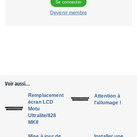
Se connecter
Devenir membre
Voir aussi...
Remplacement
Attention à
écran LCD
l'allumage !
Motu
Ultralite/828
MKII
Mise à jour de
Installer une