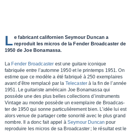
L
e fabricant californien Seymour Duncan a
reproduit les micros de la Fender Broadcaster de
1950 de Joe Bonamassa.
La
Fender Broad­cas­ter
est une guitare iconique
fabriquée entre l’au­tomne 1950 et le prin­temps 1951. On
estime que ce modèle a été fabriqué à 250 exem­plaires
avant d’être remplacé par la
Tele­cas­ter
à la fin de l’an­née
1951. Le guita­riste améri­cain Joe Bona­massa qui
possède une des plus belles collec­tions d’ins­tru­ments
Vintage au monde possède un exem­plaire de Broad­cas­
ter de 1950 qui sonne parti­cu­liè­re­ment bien. L’idée lui est
alors venue de parta­ger cette sono­rité avec le plus grand
nombre. Il a donc fait appel à
Seymour Duncan
pour
repro­duire les micros de sa Broad­cas­ter ; le résul­tat est le