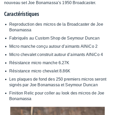
nouveau set Joe Bona­mas­sa’s 1950 Broad­cas­ter.
Carac­té­ris­tiques
Repro­duc­tion des micros de la Broad­cas­ter de Joe
Bona­massa
Fabriqués au Custom Shop de Seymour Duncan
Micro manche conçu autour d’ai­mants AlNiCo 2
Micro cheva­let construit autour d’ai­mants AlNiCo 4
Résis­tance micro manche 6.27K
Résis­tance micro cheva­let 8.86K
Les plaques de fond des 250 premiers micros seront
signés par Joe Bona­massa et Seymour Duncan
Fini­tion Relic pour coller au look des micros de Joe
Bona­massa