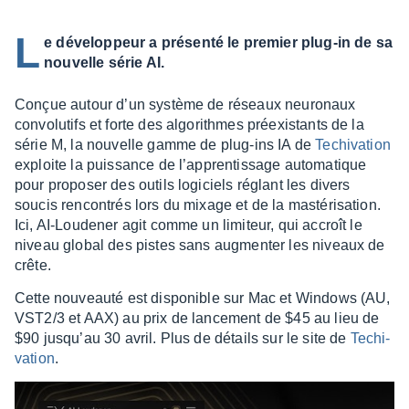
L
e développeur a présenté le premier plug-in de sa
nouvelle série AI.
Conçue autour d’un système de réseaux neuro­naux
convo­lu­tifs et forte des algo­rithmes préexis­tants de la
série M, la nouvelle gamme de plug-ins IA de
Techi­va­tion
exploite la puis­sance de l’ap­pren­tis­sage auto­ma­tique
pour propo­ser des outils logi­ciels réglant les divers
soucis rencon­trés lors du mixage et de la masté­ri­sa­tion.
Ici, AI-Loude­ner agit comme un limi­teur, qui accroît le
niveau global des pistes sans augmen­ter les niveaux de
crête.
Cette nouveauté est dispo­nible sur Mac et Windows (AU,
VST2/3 et AAX) au prix de lance­ment de $45 au lieu de
$90 jusqu’au 30 avril. Plus de détails sur le site de
Techi­
va­tion
.