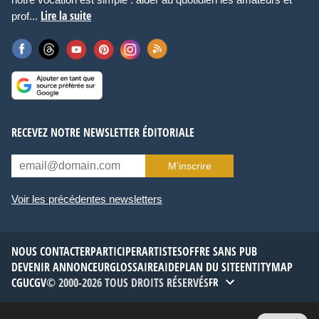
Lire la suite
prof...
RECEVEZ NOTRE NEWSLETTER ÉDITORIALE
M’inscrire
Voir les précédentes newsletters
NOUS CONTACTER
PARTICIPER
ARTISTES
OFFRE SANS PUB
DEVENIR ANNONCEUR
GLOSSAIRE
AIDE
PLAN DU SITE
ENTITYMAP
CGU
CGV
© 2000-2026 TOUS DROITS RÉSERVÉS
FR