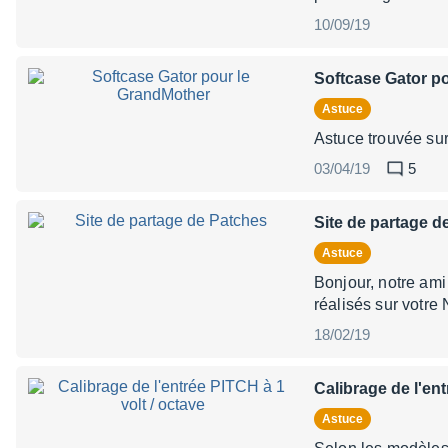
10/09/19
Softcase Gator p
Astuce
Astuce trouvée su
03/04/19
5
Site de partage d
Astuce
Bonjour, notre ami
réalisés sur votre N
18/02/19
Calibrage de l'ent
Astuce