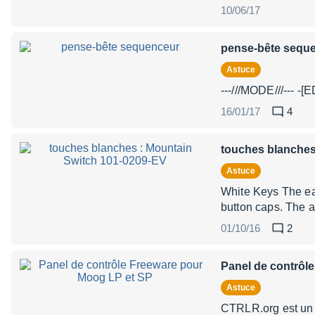
10/06/17
pense-bête sequ
Astuce
---///MODE///--- 
16/01/17
4
touches blanches
Astuce
White Keys The ea
button caps. The a
01/10/16
2
Panel de contrôl
Astuce
CTRLR.org est un 