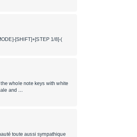
 MODE]-[SHIFT]+[STEP 1/8]-(
the whole note keys with white
scale and …
nauté toute aussi sympathique