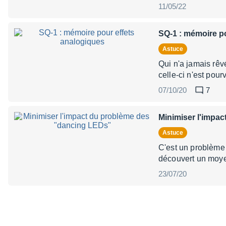
11/05/22
SQ-1 : mémoire p
Astuce
Qui n'a jamais rê
celle-ci n'est pou
07/10/20
7
Minimiser l'impa
Astuce
C'est un problème
découvert un moyen
23/07/20