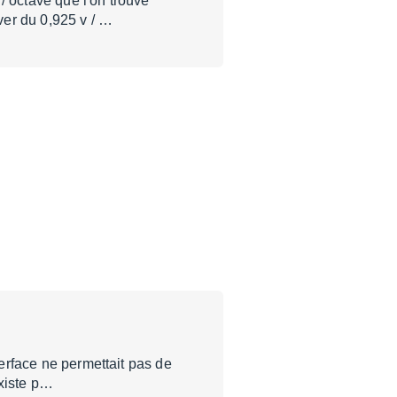
/ octave que l'on trouve
ver du 0,925 v / …
terface ne permettait pas de
existe p…