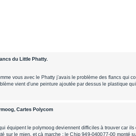
ancs du Little Phatty.
mme vous avec le Phatty j'avais le problème des flancs qui col
blème vient d'une peinture ajoutée par dessus le plastique q
ymoog, Cartes Polycom
qui équipent le polymoog deviennent difficiles à trouver car il
sté sur le mien, et çà marche : le Chip 949-040077-00 monté 