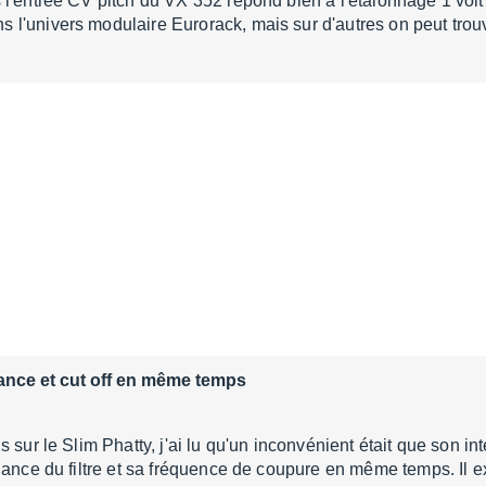
l'entrée CV pitch du VX 352 répond bien à l'étalonnage 1 volt 
l'univers modulaire Eurorack, mais sur d'autres on peut trou
ance et cut off en même temps
 sur le Slim Phatty, j'ai lu qu'un inconvénient était que son in
nance du filtre et sa fréquence de coupure en même temps. Il 