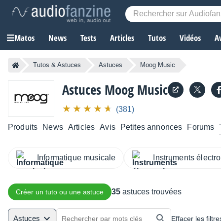
Matos
News
Tests
Articles
Tutos
Vidéos
A
Tutos & Astuces
Astuces
Moog Music
Astuces Moog Music
(381)
Produits
News
Articles
Avis
Petites annonces
Forums
Informatique musicale
Instruments électr
35
astuces trouvées
Créer un tuto ou une astuce
Astuces
Effacer les filtre