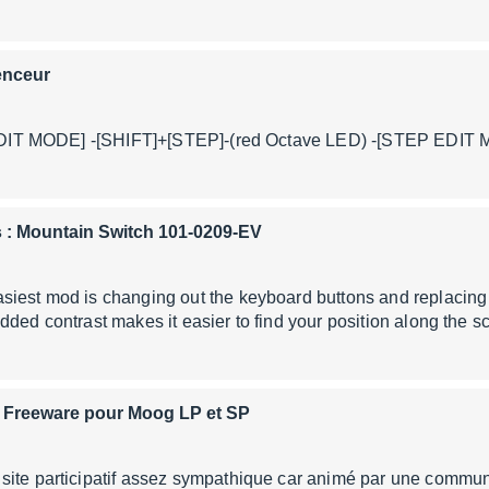
enceur
-[EDIT MODE] -[SHIFT]+[STEP]-(red Octave LED) -[STEP EDIT
 : Mountain Switch 101-0209-EV
siest mod is changing out the keyboard buttons and replacing 
dded contrast makes it easier to find your position along the 
e Freeware pour Moog LP et SP
site participatif assez sympathique car animé par une commu