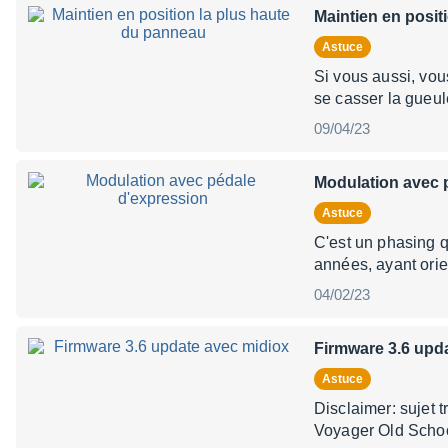
Maintien en posit
Astuce
Si vous aussi, vou
se casser la gueul
09/04/23
Modulation avec 
Astuce
C'est un phasing q
années, ayant ori
04/02/23
Firmware 3.6 upd
Astuce
Disclaimer: sujet 
Voyager Old School