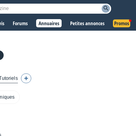
vis
Forums
Annuaires
Petites annonces
Promos
Tutoriels
oniques
s