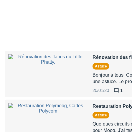
Rénovation des fl
Astuce
Bonjour à tous, Co
une astuce. Le pro
20/01/20
1
Restauration Pol
Astuce
Quelques circuits 
pour Moog. J'ai te