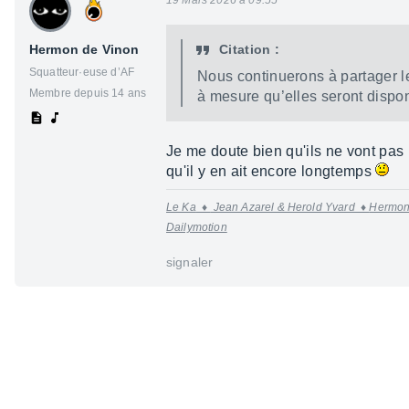
19 Mars 2026 à 09:55
Hermon de Vinon
Citation :
Squatteur·euse d’AF
Nous conti­nue­rons à parta­ger l
Membre depuis 14 ans
à mesure qu’elles seront dispo­
Je me doute bien qu'ils ne vont pas
qu'il y en ait encore longtemps
Le Ka
♦
Jean Azarel & Herold Yvard ♦
Hermon
Dailymotion
signaler