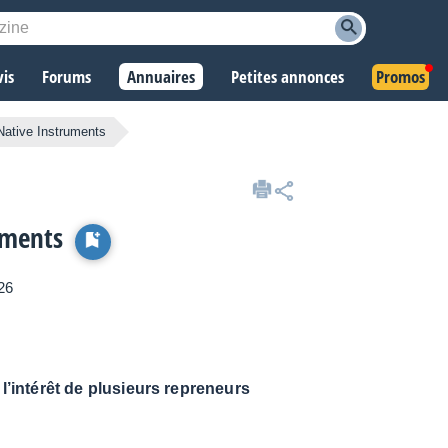
vis
Forums
Annuaires
Petites annonces
Promos
Native Instruments
uments
026
 l’intérêt de plusieurs repreneurs