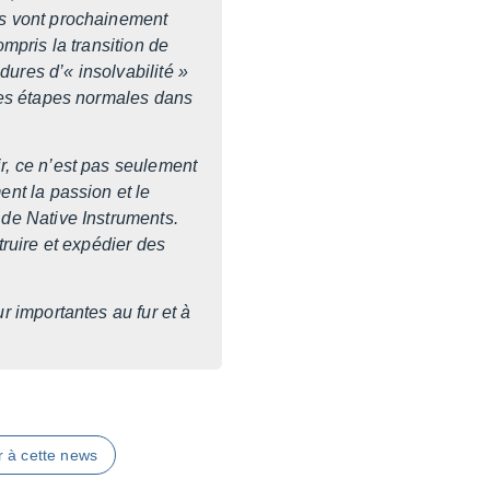
s vont prochai­ne­ment
pris la tran­si­tion de
­dures d’« insol­va­bi­lité »
 des étapes normales dans
, ce n’est pas seule­ment
ent la passion et le
 de Native Instru­ments.
ruire et expé­dier des
r impor­tantes au fur et à
r à cette news