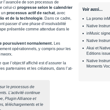
r l’avan­cée de son proces­sus de
ue celui-ci
progresse selon le calen­drier
Voir aussi...
s un
proces­sus actif de rachat
, avec
o et de la tech­no­lo­gie
. Dans ce cadre,
La promo inMu
t passer d’une phase d’in­sol­va­bi­lité
Native Instr
e étape présen­tée comme atten­due dans le
inMusic signe
Native Instru
 se pour­suivent norma­le­ment.
Les
Akai et Nati
ne­ment opéra­tion­nels, y compris pour les
Editions issu
in­worx.
Native Instru
e l’objec­tif affi­ché est d’as­su­rer la
Moments Voc
les parte­naires et les créa­teurs, dans l’at­
sur le proces­sus de
ts. L’ac­ti­vité conti­nue
e, Plugin Alliance et
s, télé­char­ge­ments et le