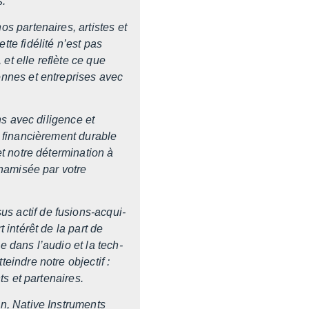
s.
s parte­naires, artistes et
tte fidé­lité n’est pas
t elle reflète ce que
onnes et entre­prises avec
ns avec dili­gence et
 finan­ciè­re­ment durable
 notre déter­mi­na­tion à
na­mi­sée par votre
s actif de fusions-acqui­
 inté­rêt de la part de
 dans l’au­dio et la tech­
eindre notre objec­tif :
ts et parte­naires.
on, Native Instru­ments