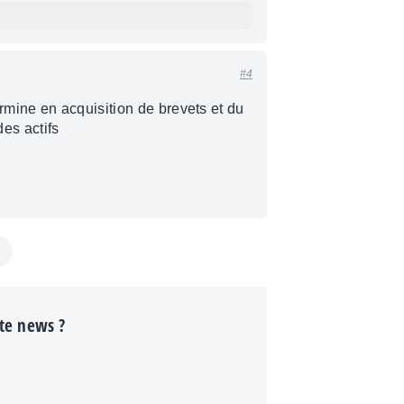
#4
mine en acquisition de brevets et du
des actifs
tte news ?