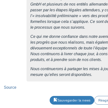
GmbH et plusieurs de nos enti­tés alle­mande
passer par les étapes légales atten­dues, y com
l’« insol­va­bi­lité préli­mi­naire » vers des procé
formelles lorsque cela s’ap­plique. Ce sont
le proces­sus que nous suivons.
Ce qui me donne confiance dans notre avenir
les progrès que nous réali­sons, mais égale­m
dévoue­ment excep­tion­nels de toute l’équipe
Nous conti­nuons à livrer chaque jour, à const
produits, et à prendre soin de nos clients.
Nous conti­nue­rons à parta­ger les mises à jou
mesure qu’elles seront dispo­nibles.
Source
Sauvegarder la news
Réagi