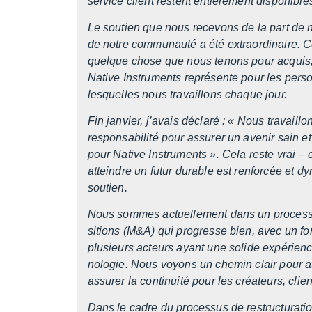
service client restent entiè­re­ment dispo­nible
Le soutien que nous rece­vons de la part de no
de notre commu­nauté a été extra­or­di­naire. Ce
quelque chose que nous tenons pour acquis, e
Native Instru­ments repré­sente pour les pers
lesquelles nous travaillons chaque jour.
Fin janvier, j’avais déclaré : « Nous travaillo
respon­sa­bi­lité pour assu­rer un avenir sain et
pour Native Instru­ments ». Cela reste vrai – et
atteindre un futur durable est renfor­cée et dy
soutien.
Nous sommes actuel­le­ment dans un proces­su
si­tions (M&A) qui progresse bien, avec un fort
plusieurs acteurs ayant une solide expé­rience
no­lo­gie. Nous voyons un chemin clair pour att
assu­rer la conti­nuité pour les créa­teurs, clien
Dans le cadre du proces­sus de restruc­tu­ra­ti