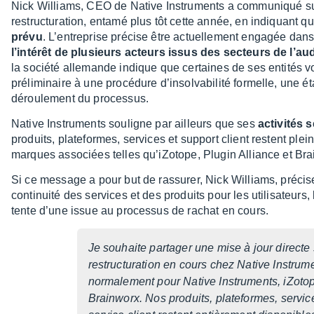
Nick Williams, CEO de Native Instru­ments a commu­niqué su
restruc­tu­ra­tion, entamé plus tôt cette année, en indiquant q
prévu
. L’en­tre­prise précise être actuel­le­ment enga­gée dan
l’in­té­rêt de plusieurs acteurs issus des secteurs de l’au­di
la société alle­mande indique que certaines de ses enti­tés von
préli­mi­naire à une procé­dure d’in­sol­va­bi­lité formelle, un
dérou­le­ment du proces­sus.
Native Instru­ments souligne par ailleurs que ses
acti­vi­tés
produits, plate­formes, services et support client restent plei­
marques asso­ciées telles qu’iZo­tope, Plugin Alliance et Bra
Si ce message a pour but de rassu­rer, Nick Williams, précise qu
conti­nuité des services et des produits pour les utili­sa­teurs, 
tente d’une issue au proces­sus de rachat en cours.
Je souhaite parta­ger une mise à jour directe 
restruc­tu­ra­tion en cours chez Native Instru­men
norma­le­ment pour Native Instru­ments, iZotop
Brain­worx. Nos produits, plate­formes, service