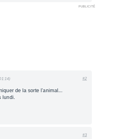
#2
01:14)
iquer de la sorte l'animal...
 lundi.
#3