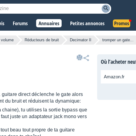
vis
Forums
Annuaires
Petites annonces
Promos
e volume
Réducteurs de bruit
Decimator II
tromper un gate...
Où l’acheter neu
Amazon.fr
a guitare direct déclenche le gate alors
nt du bruit et réduisent la dynamique:
 chaine), tu utilises la sortie bypass que
te faut juste un adaptateur jack mono vers
 tout beau tout propre de ta guitare