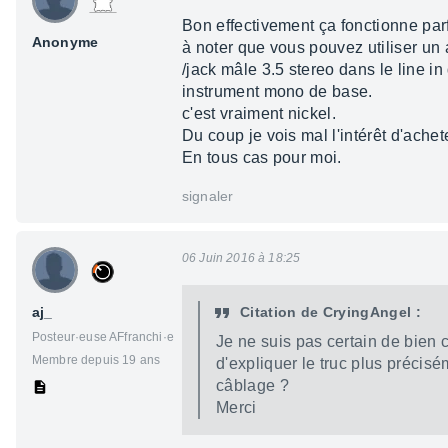
Bon effectivement ça fonctionne par
Anonyme
à noter que vous pouvez utiliser un 
/jack mâle 3.5 stereo dans le line in
instrument mono de base.
c'est vraiment nickel.
Du coup je vois mal l'intérêt d'ache
En tous cas pour moi.
signaler
06 Juin 2016 à 18:25
aj_
Citation de CryingAngel :
Posteur·euse AFfranchi·e
Je ne suis pas certain de bien c
Membre depuis 19 ans
d'expliquer le truc plus précis
câblage ?
Merci