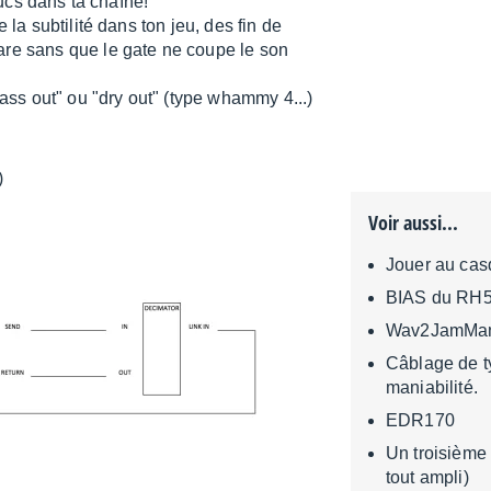
rucs dans ta chaîne!
 la subtilité dans ton jeu, des fin de
are sans que le gate ne coupe le son
ss out" ou "dry out" (type whammy 4...)
)
Voir aussi...
Jouer au cas
BIAS du RH
Wav2JamMan
Câblage de t
maniabilité.
EDR170
Un troisième 
tout ampli)