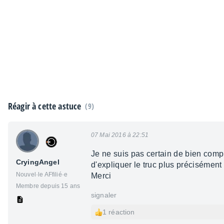
Réagir à cette astuce
(9)
07 Mai 2016 à 22:51
Je ne suis pas certain de bien compre
CryingAngel
d'expliquer le truc plus précisémen
Nouvel·le AFfilié·e
Merci
Membre depuis 15 ans
signaler
1 réaction