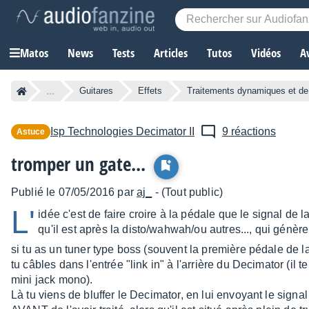
Matos
News
Tests
Articles
Tutos
Vidéos
A
...
Guitares
Effets
Traitements dynamiques et d
Isp Technologies
Decimator II
9 réactions
Astuce
tromper un gate...
Publié le 07/05/2016 par
aj_
- (Tout public)
L'
idée c'est de faire croire à la pédale que le signal de l
qu'il est après la disto/wahwah/ou autres..., qui génère
si tu as un tuner type boss (souvent la première pédale de la
tu câbles dans l'entrée "link in" à l'arrière du Decimator (il 
mini jack mono).
Là tu viens de bluffer le Decimator, en lui envoyant le signal