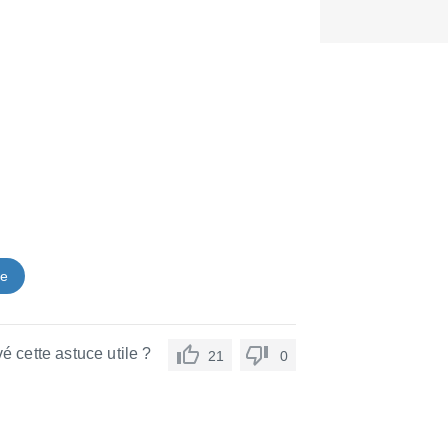
ce
é cette astuce utile ?
21
0