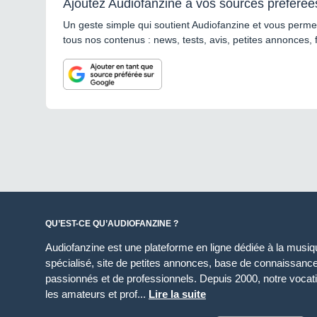
Ajoutez Audiofanzine à vos sources préférée
Un geste simple qui soutient Audiofanzine et vous permet
tous nos contenus : news, tests, avis, petites annonces, 
QU’EST-CE QU’AUDIOFANZINE ?
Audiofanzine est une plateforme en ligne dédiée à la musique
spécialisé, site de petites annonces, base de connaissan
passionnés et de professionnels. Depuis 2000, notre vocatio
les amateurs et prof...
Lire la suite