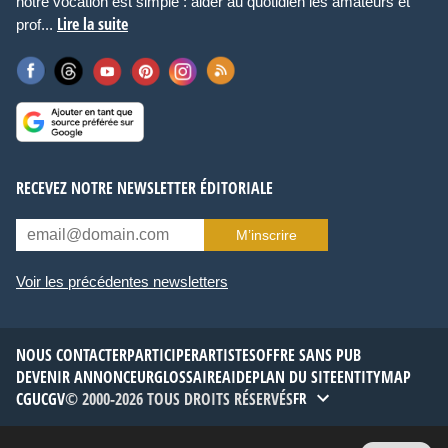
notre vocation est simple : aider au quotidien les amateurs et
Lire la suite
prof...
RECEVEZ NOTRE NEWSLETTER ÉDITORIALE
M’inscrire
Voir les précédentes newsletters
NOUS CONTACTER
PARTICIPER
ARTISTES
OFFRE SANS PUB
DEVENIR ANNONCEUR
GLOSSAIRE
AIDE
PLAN DU SITE
ENTITYMAP
CGU
CGV
© 2000-2026 TOUS DROITS RÉSERVÉS
FR