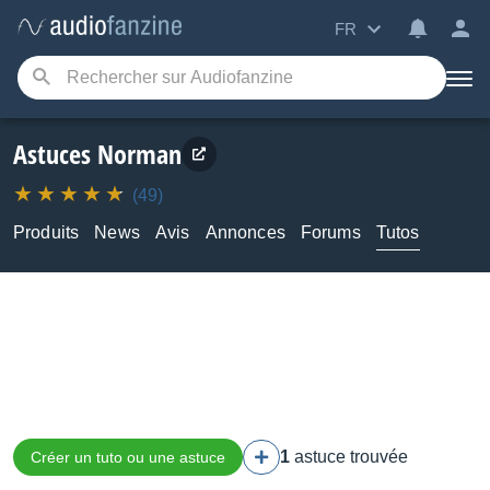
FR
Astuces Norman
(49)
Produits
News
Avis
Annonces
Forums
Tutos
1
astuce trouvée
Créer un tuto ou une astuce