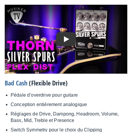
Play
Bad Cash
(Flexible Drive)
Pédale d’over­drive pour guitare
Concep­tion entiè­re­ment analo­gique
Réglages de Drive, Dampong, Headroom, Volume,
Bass, Mid, Treble et Presence
Switch Symme­try pour le choix du Clip­ping