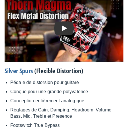
Play
Silver Spurs
(Flexible Distor­tion)
Pédale de distor­sion pour guitare
Conçue pour une grande poly­va­lence
Concep­tion entiè­re­ment analo­gique
Réglages de Gain, Damping, Headroom, Volume,
Bass, Mid, Treble et Presence
Foots­witch True Bypass