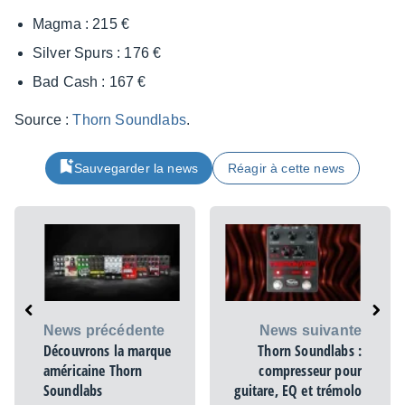
Magma : 215 €
Silver Spurs : 176 €
Bad Cash : 167 €
Source :
Thorn Sound­labs
.
Sauvegarder la news
Réagir à cette news
News précédente
News suivante
Découvrons la marque
Thorn Soundlabs :
américaine Thorn
compresseur pour
Soundlabs
guitare, EQ et trémolo