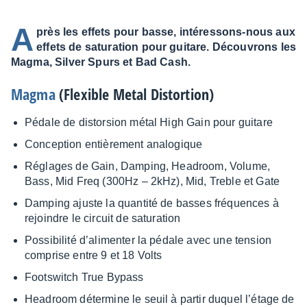
A
près les effets pour basse, intéressons-nous aux
effets de saturation pour guitare. Découvrons les
Magma, Silver Spurs et Bad Cash.
Magma
(Flexible Metal Distor­tion)
Pédale de distor­sion métal High Gain pour guitare
Concep­tion entiè­re­ment analo­gique
Réglages de Gain, Damping, Headroom, Volume,
Bass, Mid Freq (300Hz – 2kHz), Mid, Treble et Gate
Damping ajuste la quan­tité de basses fréquences à
rejoindre le circuit de satu­ra­tion
Possi­bi­lité d’ali­men­ter la pédale avec une tension
comprise entre 9 et 18 Volts
Foots­witch True Bypass
Headroom déter­mine le seuil à partir duquel l’étage de