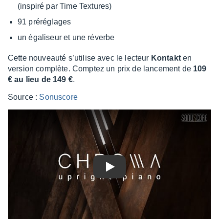
(inspiré par Time Textures)
91 préré­glages
un égali­seur et une réverbe
Cette nouveauté s’uti­lise avec le lecteur
Kontakt
en
version complète. Comp­tez un prix de lance­ment de
109
€ au lieu de 149 €
.
Source :
Sonus­core
Play