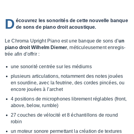
D
écouvrez les sonorités de cette nouvelle banque
de sons de piano droit acoustique.
Le Chroma Upright Piano est une banque de sons d’
un
piano droit Wilhelm Diemer
, méti­cu­leu­se­ment enre­gis­
trée afin d’of­frir :
une sono­rité centrée sur les médiums
plusieurs arti­cu­la­tions, notam­ment des notes jouées
en sour­dine, avec la feutrine, des cordes pincées, ou
encore jouées à l’ar­chet
4 posi­tions de micro­phones libre­ment réglables (front,
above, below, rumble)
27 couches de vélo­cité et 8 échan­tillons de round
robin
un moteur sonore permet­tant la créa­tion de textures