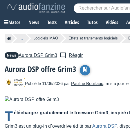
Matos
News
Tests
Articles
Tutos
Vidéos
A
...
Logiciels MAO
Effets et traitements logiciels
D
Aurora DSP
Grim3
Réagir
News
Aurora DSP offre Grim3
Publié le 11/06/2026 par
Pauline Bouillaud
, mis à jour l
T
éléchargez gratuitement le freeware Grim3, inspiré 
Grim3 est un plug-in d’over­drive édité par
Aurora DSP
, disp