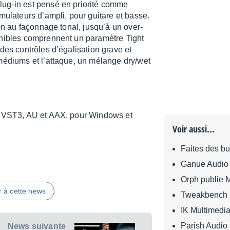
g-in est pensé en prio­rité comme
simu­la­teurs d’am­pli, pour guitare et basse.
tion au façon­nage tonal, jusqu’à un over­
­nibles comprennent un para­mètre Tight
es contrôles d’éga­li­sa­tion grave et
médiums et l’at­taque, un mélange dry/wet
ats VST3, AU et AAX, pour Windows et
Voir aussi...
Faites des b
Ganue Audio o
Orph publie 
r à cette news
Tweakbench 
IK Multimedia
Parish Audio 
News suivante