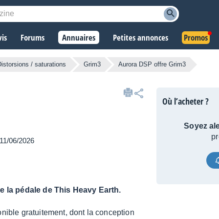
vis
Forums
Annuaires
Petites annonces
Promos
istorsions / saturations
Grim3
Aurora DSP offre Grim3
Où l’acheter ?
Soyez ale
pr
e 11/06/2026
de la pédale de This Heavy Earth.
o­nible gratui­te­ment, dont la concep­tion