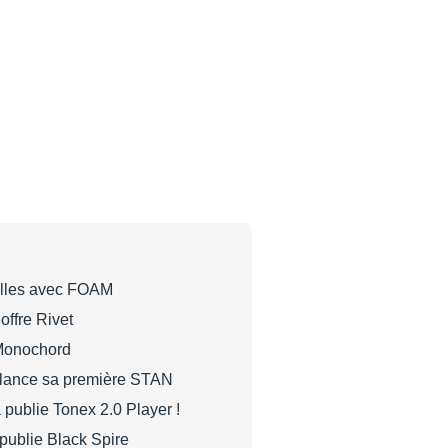
ulles avec FOAM
ffre Rivet
Monochord
lance sa première STAN
 publie Tonex 2.0 Player !
publie Black Spire