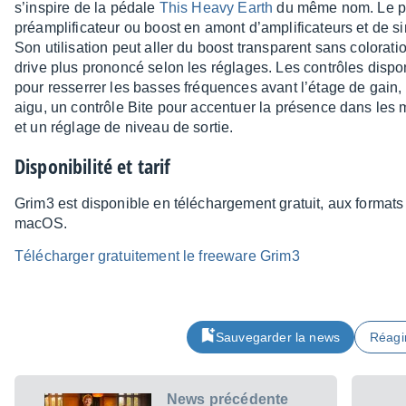
s’ins­pire de la pédale
This Heavy Earth
du même nom. Le plu
préam­pli­fi­ca­teur ou boost en amont d’am­pli­fi­ca­teurs et de 
Son utili­sa­tion peut aller du boost trans­pa­rent sans colo­ra­
drive plus prononcé selon les réglages. Les contrôles dispo
pour resser­rer les basses fréquences avant l’étage de gain, d
aigu, un contrôle Bite pour accen­tuer la présence dans les 
et un réglage de niveau de sortie.
Dispo­ni­bi­lité et tarif
Grim3 est dispo­nible en télé­char­ge­ment gratuit, aux form
macOS.
Télé­char­ger gratui­te­ment le free­ware Grim3
Sauvegarder la news
Réagi
News précédente