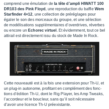
comprend une émula­tion de
la tête d’am­pli HIWATT 100
DR103 des Pink Floyd
, une repro­duc­tion du baffle
Wem
Star­fin­der 4×12
, une collec­tion de préré­glages pour
égaler le son des morceaux du groupe, et une sélec­tion
de modé­li­sa­tions supplé­men­taires d’over­drives, réverbes
ou encore un
Echo­rec virtuel
. Et évidem­ment, tout ce bel
atti­rail est direc­te­ment issu du stock de Made In Rock.
Cette nouveauté est à la fois une exten­sion pour Th-U, et
un plug-in auto­nome, profi­tant en complé­ment des fonc­
tions d’édi­tion Th-U, dont le Rig Player, les Amp Tweaks,
l’ac­cor­deur et le boucleur, sans qu’il soit néces­saire
d’avoir une licence Th-U préexis­tante.