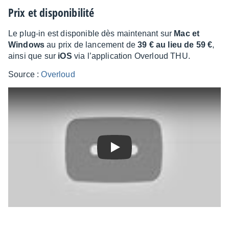
Prix et dispo­ni­bi­lité
Le plug-in est dispo­nible dès main­te­nant sur
Mac et
Windows
au prix de lance­ment de
39 € au lieu de 59 €
,
ainsi que sur
iOS
via l’ap­pli­ca­tion Over­loud THU.
Source :
Over­loud
Play