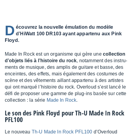
D
écouvrez la nouvelle émulation du modèle
d’HiWatt 100 DR103 ayant appartenu aux Pink
Floyd.
Made In Rock est un orga­nisme qui gère une
collec­tion
d’objets liés à l’his­toire du rock
, notam­ment des instru­
ments de musique, des amplis de guitare et basse, des
enceintes, des effets, mais égale­ment des costumes de
scène et des vête­ments aillant appar­tenu à des artistes
qui ont marqué l’his­toire du rock. Over­loud s’est lancé le
défi de propo­ser une gamme de plug-ins basée sur cette
collec­tion : la série
Made In Rock
.
Le son des Pink Floyd pour Th-U Made In Rock
PFL100
Le nouveau
Th-U Made In Rock PFL100
d’Over­loud