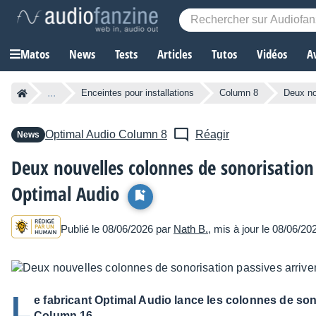
Matos
News
Tests
Articles
Tutos
Vidéos
A
...
Enceintes pour installations
Column 8
Deux no
Optimal Audio
Column 8
Réagir
News
Deux nouvelles colonnes de sonorisation 
Optimal Audio
Publié le 08/06/2026 par
Nath B.
, mis à jour le 08/06/20
L
e fabricant Optimal Audio lance les colonnes de so
Column 16.