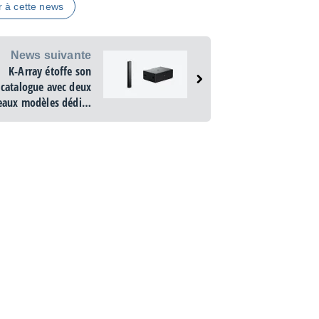
r à cette news
News suivante
K-Array étoffe son
catalogue avec deux
aux modèles dédiés
à la sonorisation