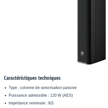
Carac­té­ris­tiques tech­niques
Type : colonne de sono­ri­sa­tion passive
Puis­sance admis­sible : 120 W (AES)
Impé­dance nomi­nale : 8Ω