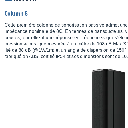
Column 8
Cette première colonne de sono­ri­sa­tion passive admet un
impé­dance nomi­nale de 8Ω. En termes de trans­duc­teurs, vo
pouces, qui offrent une réponse en fréquences qui s’ét
pres­sion acous­tique mesu­rée à un mètre de 108 dB Max 
lité de 88 dB (@1W/1m) et un angle de disper­sion de 150° × 7
fabriqué en ABS, certi­fié IP54 et ses dimen­sions sont de 