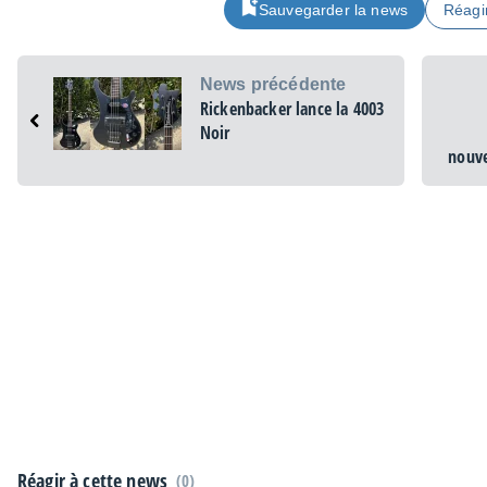
Sauvegarder la news
Réagi
News précédente
Rickenbacker lance la 4003
Noir
nouve
Réagir à cette news
(0)