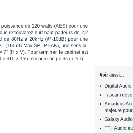
e puis­sance de 120 watts (AES) pour une
us retrou­ve­rez huit haut-parleurs de 2,2
end de 80Hz à 20kHz (@-10dB) pour une
SPL (114 dB Max SPL PEAK), une sensi­bi­
° (H x V). Pour termi­ner, le cabi­net est
100 × 610 × 155 mm pour un poids de 5 kg.
Voir aussi...
Digital Audi
Tascam dévoi
Amadeus Acou
majeure pour 
Galaxy Audi
TT+ Audio éto