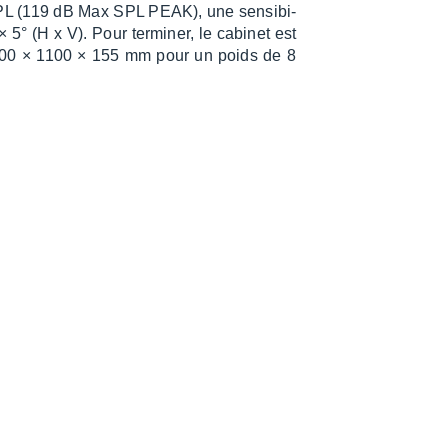
SPL (119 dB Max SPL PEAK), une sensi­bi­
° (H x V). Pour termi­ner, le cabi­net est
e 100 × 1100 × 155 mm pour un poids de 8