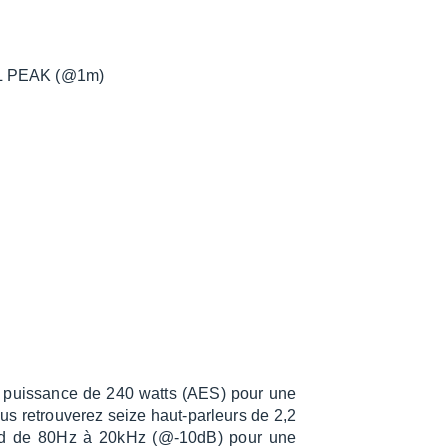
SPL PEAK (@1m)
e puis­sance de 240 watts (AES) pour une
s retrou­ve­rez seize haut-parleurs de 2,2
end de 80Hz à 20kHz (@-10dB) pour une