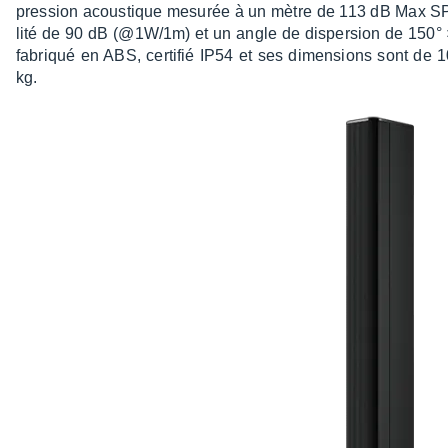
pres­sion acous­tique mesu­rée à un mètre de 113 dB Max 
lité de 90 dB (@1W/1m) et un angle de disper­sion de 150° × 5
fabriqué en ABS, certi­fié IP54 et ses dimen­sions sont d
kg.