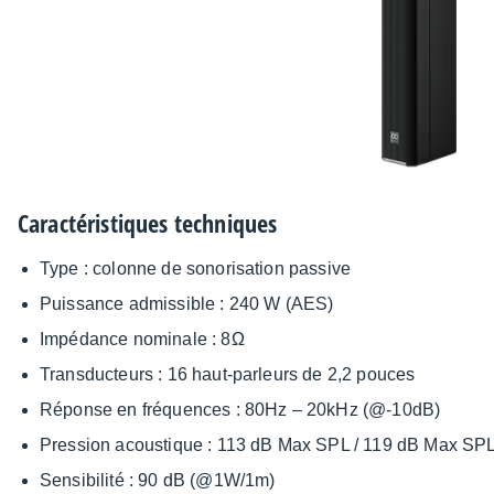
Carac­té­ris­tiques tech­niques
Type : colonne de sono­ri­sa­tion passive
Puis­sance admis­sible : 240 W (AES)
Impé­dance nomi­nale : 8Ω
Trans­duc­teurs : 16 haut-parleurs de 2,2 pouces
Réponse en fréquences : 80Hz – 20kHz (@-10dB)
Pres­sion acous­tique : 113 dB Max SPL / 119 dB Max 
Sensi­bi­lité : 90 dB (@1W/1m)