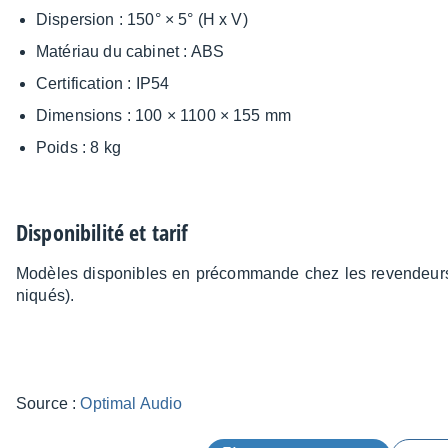
Disper­sion : 150° × 5° (H x V)
Maté­riau du cabi­net : ABS
Certi­fi­ca­tion : IP54
Dimen­sions : 100 × 1100 × 155 mm
Poids : 8 kg
Dispo­ni­bi­lité et tarif
Modèles dispo­nibles en précom­mande chez les reven­deur
niqués).
Source :
Opti­mal Audio