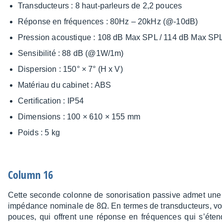
Trans­duc­teurs : 8 haut-parleurs de 2,2 pouces
Réponse en fréquences : 80Hz – 20kHz (@-10dB)
Pres­sion acous­tique : 108 dB Max SPL / 114 dB Max 
Sensi­bi­lité : 88 dB (@1W/1m)
Disper­sion : 150° × 7° (H x V)
Maté­riau du cabi­net : ABS
Certi­fi­ca­tion : IP54
Dimen­sions : 100 × 610 × 155 mm
Poids : 5 kg
Column 16
Cette seconde colonne de sono­ri­sa­tion passive admet un
impé­dance nomi­nale de 8Ω. En termes de trans­duc­teurs, vou
pouces, qui offrent une réponse en fréquences qui s’ét