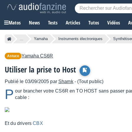
Matos
News
Tests
Articles
Tutos
Vidéos
A
...
Yamaha
Instruments électroniques
Synthétise
Yamaha
CS6R
Astuce
Utiliser la prise to Host
Publié le 03/09/2005 par
Shamk
- (Tout public)
P
our brancher votre CS6R en TO HOST sans passer par 
cable :
Et du drivers
CBX