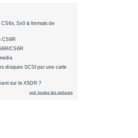
é CS6x, Sx0 & formats de
on CS6R
S6R/CS6R
media
s disques SCSI par une carte
onant sur le X5DR ?
voir toutes les astuces