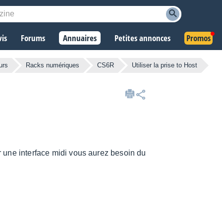
vis
Forums
Annuaires
Petites annonces
Promos
urs
Racks numériques
CS6R
Utiliser la prise to Host
une interface midi vous aurez besoin du