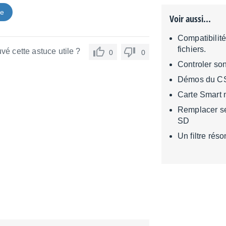
ce
Voir aussi...
Compatibilit
fichiers.
vé cette astuce utile ?
0
0
Controler s
Démos du C
Carte Smart 
Remplacer se
SD
Un filtre rés