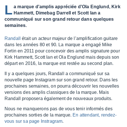
L
a marque d'amplis appréciée d'Ola Englund, Kirk
Hammett, Dimebag Darrell et Scott Ian a
communiqué sur son grand retour dans quelques
semaines.
Randall
était un acteur majeur de l’am­pli­fi­ca­tion guitare
dans les années 80 et 90. La marque a engagé Mike
Fortin en 2011 pour conce­voir des amplis signa­ture pour
Kirk Hammett, Scott Ian et Ola Englund mais depuis son
départ en 2016, la marque est restée au second plan.
Il y a quelques jours, Randall a commu­niqué sur sa
nouvelle page Insta­gram sur son grand retour. Dans les
prochaines semaines, on pourra décou­vrir les nouvelles
versions des amplis clas­siques de la marque. Mais
Randall propo­sera égale­ment de nouveaux produits.
Nous ne manque­rons pas de vous tenir infor­més des
prochaines sorties de la marque.
En atten­dant, rendez-
vous sur sa page Instra­gram
.