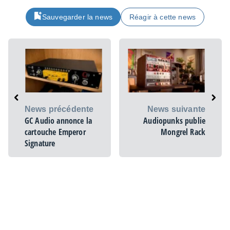
Sauvegarder la news
Réagir à cette news
News précédente
News suivante
GC Audio annonce la
Audiopunks publie
cartouche Emperor
Mongrel Rack
Signature