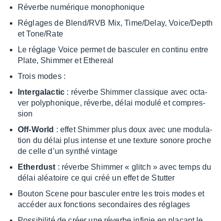
Réverbe numé­rique mono­pho­nique
Réglages de Blend/RVB Mix, Time/Delay, Voice/Depth
et Tone/Rate
Le réglage Voice permet de bascu­ler en continu entre
Plate, Shim­mer et Ethe­real
Trois modes :
Inter­ga­lac­tic
: réverbe Shim­mer clas­sique avec octa­
ver poly­pho­nique, réverbe, délai modulé et compres­
sion
Off-World
: effet Shim­mer plus doux avec une modu­la­
tion du délai plus intense et une texture sonore proche
de celle d’un synthé vintage
Ether­dust
: réverbe Shim­mer « glitch » avec temps du
délai aléa­toire ce qui créé un effet de Stut­ter
Bouton Scene pour bascu­ler entre les trois modes et
accé­der aux fonc­tions secon­daires des réglages
Possi­bi­lité de créer une réverbe infi­nie en plaçant le