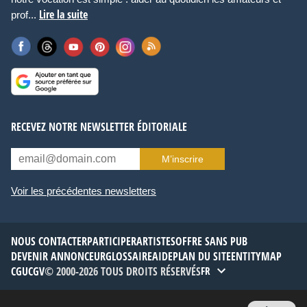
Lire la suite
prof...
RECEVEZ NOTRE NEWSLETTER ÉDITORIALE
M’inscrire
Voir les précédentes newsletters
NOUS CONTACTER
PARTICIPER
ARTISTES
OFFRE SANS PUB
DEVENIR ANNONCEUR
GLOSSAIRE
AIDE
PLAN DU SITE
ENTITYMAP
CGU
CGV
© 2000-2026 TOUS DROITS RÉSERVÉS
FR