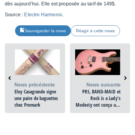
dès aujour­d’hui. Elle est propo­sée au tarif de 149$.
Source :
Elec­tro Harmo­nix
.
Sauvegarder la news
Réagir à cette news
News précédente
News suivante
Eloy Casagrande signe
PRS, BAND-MAID et
une paire de baguettes
Rock is a Lady's
chez Promark
Modesty ont conçu une
guitare spéciale