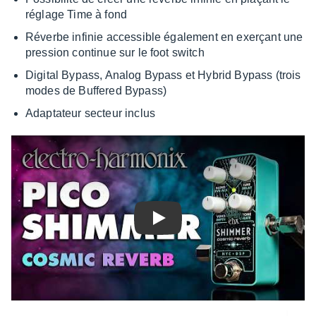
réglage Time à fond
Réverbe infi­nie acces­sible égale­ment en exerçant une
pres­sion conti­nue sur le foot switch
Digi­tal Bypass, Analog Bypass et Hybrid Bypass (trois
modes de Buffe­red Bypass)
Adap­ta­teur secteur inclus
Play