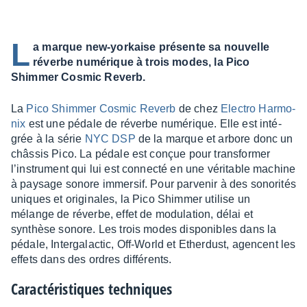
L
a marque new-yorkaise présente sa nouvelle
réverbe numérique à trois modes, la Pico
Shimmer Cosmic Reverb.
La
Pico Shim­mer Cosmic Reverb
de chez
Elec­tro Harmo­
nix
est une pédale de réverbe numé­rique. Elle est inté­
grée à la série
NYC DSP
de la marque et arbore donc un
châs­sis Pico. La pédale est conçue pour trans­for­mer
l’ins­tru­ment qui lui est connecté en une véri­table machine
à paysage sonore immer­sif. Pour parve­nir à des sono­ri­tés
uniques et origi­nales, la Pico Shim­mer utilise un
mélange de réverbe, effet de modu­la­tion, délai et
synthèse sonore. Les trois modes dispo­nibles dans la
pédale, Inter­ga­lac­tic, Off-World et Ether­dust, agencent les
effets dans des ordres diffé­rents.
Carac­té­ris­tiques tech­niques