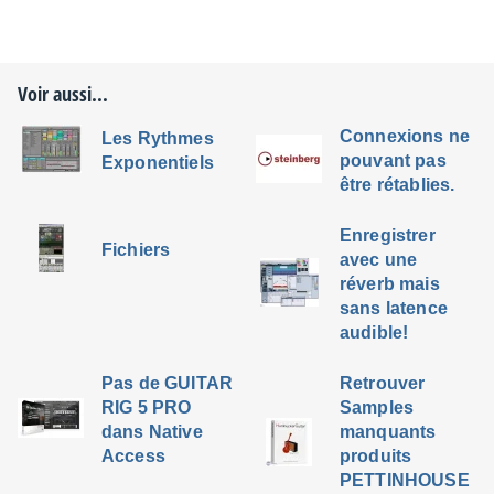
Voir aussi...
Connexions ne
Les Rythmes
pouvant pas
Exponentiels
être rétablies.
Enregistrer
Fichiers
avec une
réverb mais
sans latence
audible!
Pas de GUITAR
Retrouver
RIG 5 PRO
Samples
dans Native
manquants
Access
produits
PETTINHOUSE