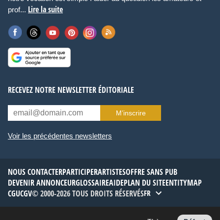
Lire la suite
prof...
RECEVEZ NOTRE NEWSLETTER ÉDITORIALE
M’inscrire
Voir les précédentes newsletters
NOUS CONTACTER
PARTICIPER
ARTISTES
OFFRE SANS PUB
DEVENIR ANNONCEUR
GLOSSAIRE
AIDE
PLAN DU SITE
ENTITYMAP
CGU
CGV
© 2000-2026 TOUS DROITS RÉSERVÉS
FR