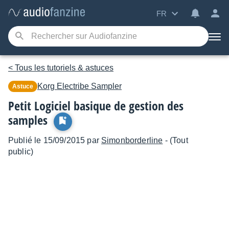
FR
< Tous les tutoriels & astuces
Korg
Electribe Sampler
Astuce
Petit Logiciel basique de gestion des
samples
Publié le 15/09/2015 par
Simonborderline
- (Tout
public)