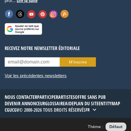
Lire la suite
prof...
RECEVEZ NOTRE NEWSLETTER ÉDITORIALE
M’inscrire
Voir les précédentes newsletters
NOUS CONTACTER
PARTICIPER
ARTISTES
OFFRE SANS PUB
DEVENIR ANNONCEUR
GLOSSAIRE
AIDE
PLAN DU SITE
ENTITYMAP
CGU
CGV
© 2000-2026 TOUS DROITS RÉSERVÉS
FR
Thème :
Défaut