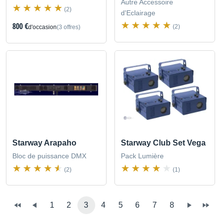
Autre Accessoire
(2)
d'Eclairage
800 €
(2)
d'occasion
(3 offres)
Starway Arapaho
Starway Club Set Vega
Bloc de puissance DMX
Pack Lumière
(2)
(1)
1
2
3
4
5
6
7
8