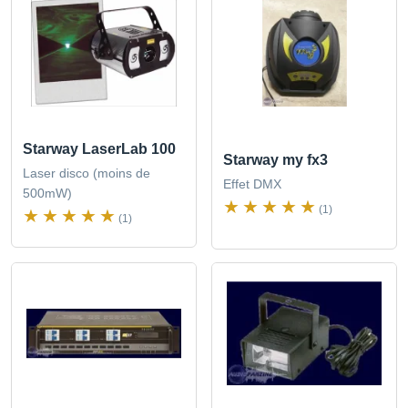
Starway LaserLab 100
Starway my fx3
Laser disco (moins de
Effet DMX
500mW)
(1)
(1)