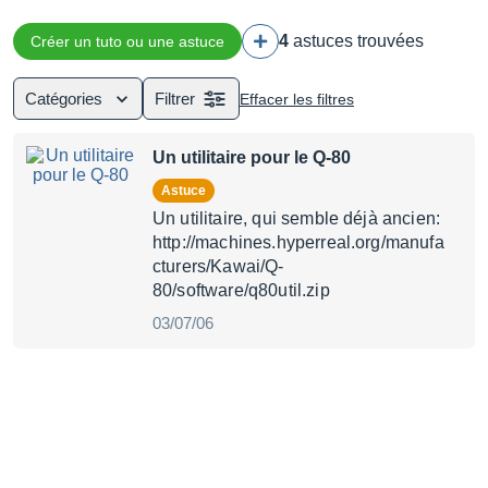
4
astuces trouvées
Créer un tuto ou une astuce
Catégories
Filtrer
Effacer les filtres
Un utilitaire pour le Q-80
Astuce
Un utilitaire, qui semble déjà ancien:
http://machines.hyperreal.org/manufa
cturers/Kawai/Q-
80/software/q80util.zip
03/07/06