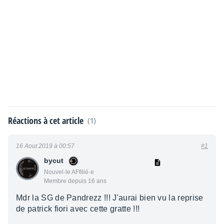
Réactions à cet article
(1)
16 Aout 2019 à 00:57
#1
bycut
Nouvel·le AFfilié·e
Membre depuis 16 ans
Mdr la SG de Pandrezz !!! J'aurai bien vu la reprise
de patrick fiori avec cette gratte !!!