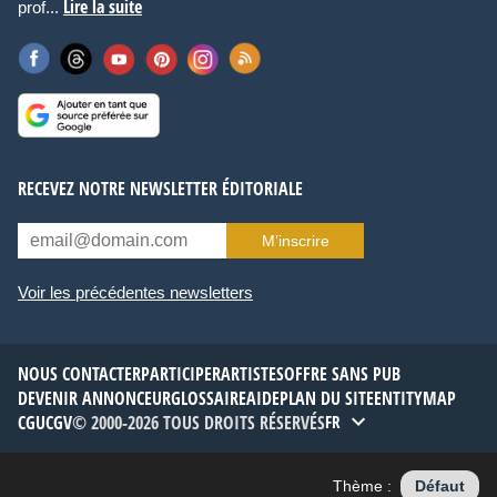
Lire la suite
prof...
RECEVEZ NOTRE NEWSLETTER ÉDITORIALE
M’inscrire
Voir les précédentes newsletters
NOUS CONTACTER
PARTICIPER
ARTISTES
OFFRE SANS PUB
DEVENIR ANNONCEUR
GLOSSAIRE
AIDE
PLAN DU SITE
ENTITYMAP
CGU
CGV
© 2000-2026 TOUS DROITS RÉSERVÉS
FR
Thème :
Défaut