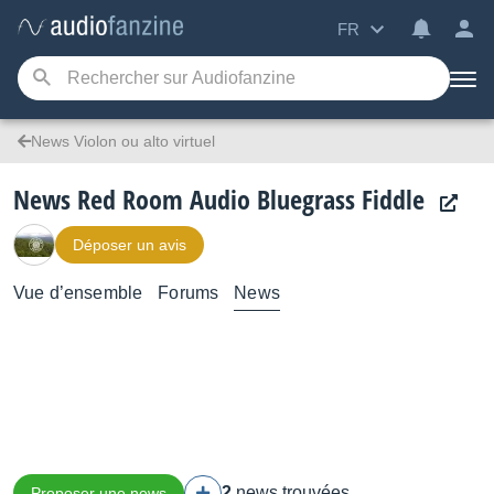
FR
News Violon ou alto virtuel
News Red Room Audio Bluegrass Fiddle
Déposer un avis
Vue d’ensemble
Forums
News
2
news trouvées
Proposer une news