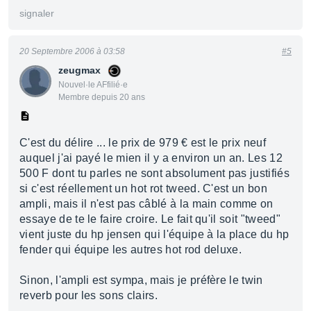
signaler
20 Septembre 2006 à 03:58
#5
zeugmax
Nouvel·le AFfilié·e
Membre depuis 20 ans
C'est du délire ... le prix de 979 € est le prix neuf
auquel j'ai payé le mien il y a environ un an. Les 12
500 F dont tu parles ne sont absolument pas justifiés
si c'est réellement un hot rot tweed. C'est un bon
ampli, mais il n'est pas câblé à la main comme on
essaye de te le faire croire. Le fait qu'il soit "tweed"
vient juste du hp jensen qui l'équipe à la place du hp
fender qui équipe les autres hot rod deluxe.
Sinon, l'ampli est sympa, mais je préfère le twin
reverb pour les sons clairs.