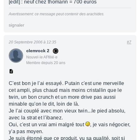
[edit] : neuf chez thomann = 700 euros
Avertissement: ce message peut contenir des arachides.
signaler
20 Septembre 2006 à 12:35
#7
clemrock 2
Nouvel·le AFfilié·e
Membre depuis 20 ans
C'est bon je l'ai essayé. Putain c'est une merveille
cet ampli, plus chaud mais moins cristallin que le
twin, un bon crunch et un more drive pas aussi
minable qu'on le dit, loin de là.
Je l'ai couplé avec mon vieux twin...le pied absolu,
avec la strat et l'ibanez.
Oui, c'est un vrai ami malgré tout
, je vais négocier,
y'a pas moyen.
Je suis étonné que ce produit, vu sa qualité, soit si