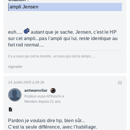
ampli Jensen
euh.....
autant que je sache, Jensen, c'est le HP
sur cet ampli...pas l'ampli qui lui, reste identique au
hot rod normal....
Il y a ceux qui ont la montre...et ceux qui ont le temps......
signaler
14 Juillet 2005 à 09:38
#3
antwanvilar
Posteur·euse AFfranchi·e
Membre depuis 21 ans
Pardon je voulais dire hp, bien sûr...
C'est la seule différence, avec l'habillage.