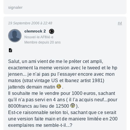
signaler
19 Septembre 2006 à 22:48
#4
clemrock 2
Nouvel·le AFfilié·e
Membre depuis 20 ans
Salut, un ami vient de me le préter cet ampli,
exactement la meme version avec le tweed et le hp
jensen... je n'ai pas pu l'essayer encore avec mon
matos (strat vintage US et Ibanez artist 1981)
jattends demain matin
.
Il souhaite me le vendre pour 1000 euros, sachant
qu'il n'a pas servi en 4 ans ( il l'a acquis neuf...pour
8000francs au lieu de 12500
).
Est-ce raisonnable selon toi, sachant que ce serait
une version faite main et de maniere limitée en 200
exemplaires me semble-t-il...?