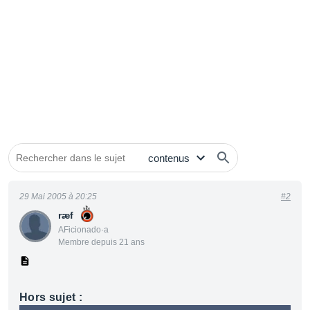
29 Mai 2005 à 20:25
#2
ræf
AFicionado·a
Membre depuis 21 ans
Hors sujet :