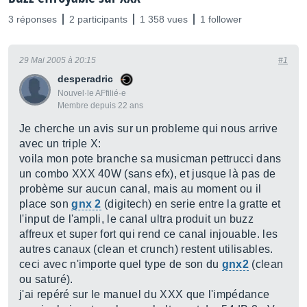
3 réponses
2 participants
1 358 vues
1 follower
29 Mai 2005 à 20:15
#1
desperadric
Nouvel·le AFfilié·e
Membre depuis 22 ans
Je cherche un avis sur un probleme qui nous arrive
avec un triple X:
voila mon pote branche sa musicman pettrucci dans
un combo XXX 40W (sans efx), et jusque là pas de
probème sur aucun canal, mais au moment ou il
place son
gnx 2
(digitech) en serie entre la gratte et
l'input de l'ampli, le canal ultra produit un buzz
affreux et super fort qui rend ce canal injouable. les
autres canaux (clean et crunch) restent utilisables.
ceci avec n'importe quel type de son du
gnx2
(clean
ou saturé).
j'ai repéré sur le manuel du XXX que l'impédance