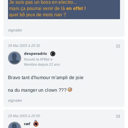
Je suis pas un boss en electro...
mais ça pourrai venir de là
en effet !
quel bô jeux de mots nan ?
signaler
29 Mai 2005 à 20:30
#3
desperadric
Nouvel·le AFfilié·e
Membre depuis 22 ans
Bravo tant d'humour m'ampli de joie
na du manger un clown ???
signaler
29 Mai 2005 à 20:50
#4
ræf