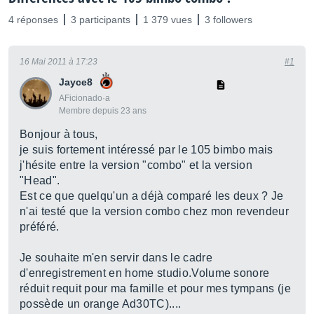
4 réponses
3 participants
1 379 vues
3 followers
16 Mai 2011 à 17:23
#1
Jayce8
AFicionado·a
Membre depuis 23 ans
Bonjour à tous,
je suis fortement intéressé par le 105 bimbo mais
j'hésite entre la version "combo" et la version
"Head".
Est ce que quelqu'un a déjà comparé les deux ? Je
n'ai testé que la version combo chez mon revendeur
préféré.
Je souhaite m'en servir dans le cadre
d'enregistrement en home studio.Volume sonore
réduit requit pour ma famille et pour mes tympans (je
possède un orange Ad30TC)....