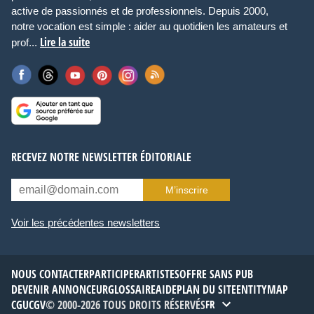
active de passionnés et de professionnels. Depuis 2000,
notre vocation est simple : aider au quotidien les amateurs et
Lire la suite
prof...
RECEVEZ NOTRE NEWSLETTER ÉDITORIALE
M’inscrire
Voir les précédentes newsletters
NOUS CONTACTER
PARTICIPER
ARTISTES
OFFRE SANS PUB
DEVENIR ANNONCEUR
GLOSSAIRE
AIDE
PLAN DU SITE
ENTITYMAP
CGU
CGV
© 2000-2026 TOUS DROITS RÉSERVÉS
FR