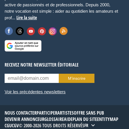
active de passionnés et de professionnels. Depuis 2000,
notre vocation est simple : aider au quotidien les amateurs et
Lire la suite
prof...
RECEVEZ NOTRE NEWSLETTER ÉDITORIALE
M’inscrire
Voir les précédentes newsletters
NOUS CONTACTER
PARTICIPER
ARTISTES
OFFRE SANS PUB
DEVENIR ANNONCEUR
GLOSSAIRE
AIDE
PLAN DU SITE
ENTITYMAP
CGU
CGV
© 2000-2026 TOUS DROITS RÉSERVÉS
FR