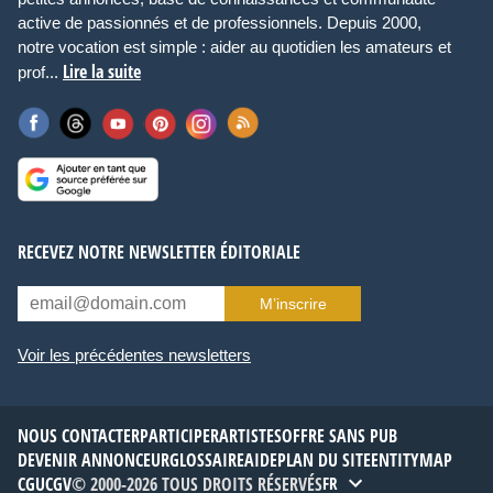
active de passionnés et de professionnels. Depuis 2000,
notre vocation est simple : aider au quotidien les amateurs et
Lire la suite
prof...
RECEVEZ NOTRE NEWSLETTER ÉDITORIALE
M’inscrire
Voir les précédentes newsletters
NOUS CONTACTER
PARTICIPER
ARTISTES
OFFRE SANS PUB
DEVENIR ANNONCEUR
GLOSSAIRE
AIDE
PLAN DU SITE
ENTITYMAP
CGU
CGV
© 2000-2026 TOUS DROITS RÉSERVÉS
FR