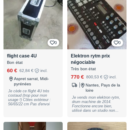
Très bon état (très peu
souvent sortie de son étui,
pas de trace de choc)
Vendue avec son étui rigide
Martin d'origine N'hésitez pas
à me contacter si vous avez
des questions !
0
0
flight case 4U
Elektron rytm prix
négociable
Bon état
Très bon état
60 €
62,84 €
incl.
770 €
800,53 €
incl.
Aspret sarrat, Midi-
pyrénées
Nantes, Pays de la
loire
Je cède ce flight 4U très
costaud (trop pour mon
Je vends mon elektron rytm,
usage !) Côtes extérieur :
drum machine de 2014.
56/65/22 cm Pas d'envoi
Fonctionne encore bien,
utilisé dans un studio non
fumeur. Vendu avec
l'alimentation et un câble usb.
Prix négociable dans la limite
du cohérent. Je suis sur