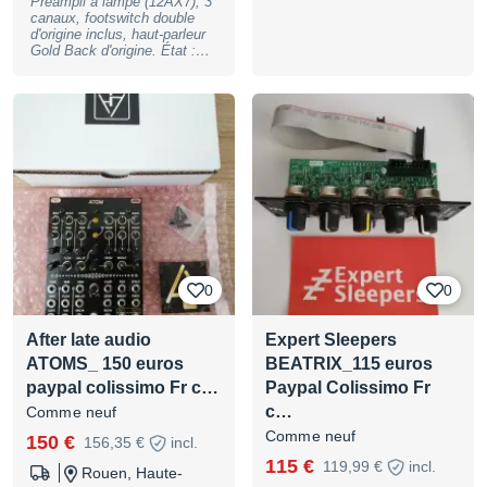
Préampli à lampe (12AX7), 3
d'un prix groupé).
canaux, footswitch double
d'origine inclus, haut-parleur
Gold Back d'origine. ​État :
Prêt à jouer, parfait état de
fonctionnement.
0
0
After late audio
Expert Sleepers
ATOMS_ 150 euros
BEATRIX_115 euros
paypal colissimo Fr c…
Paypal Colissimo Fr
c…
Comme neuf
Comme neuf
150 €
156,35 €
incl.
115 €
119,99 €
incl.
Rouen, Haute-