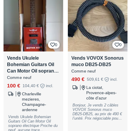
Nantes et Angers
0
0
Vends Ukulele
Vends VOVOX Sonorus
Bohemian Guitars Oil
muco DB25-DB25
Can Motor Oil sopran…
Comme neuf
Comme neuf
490 €
509,61 €
incl.
100 €
104,40 €
incl.
La ciotat,
Provence-alpes-
Charleville
côte d'azur
mezieres,
Champagne-
Bonjour, Je vends 2 câbles
ardenne
VOVOX Sonorus muco
DB25-DB25, au prix de 490 €
Vends Ukulele Bohemian
l’unité. Prix négociable pour
Guitars Oil Can Motor Oil
l’achat de la paire. Paiement
soprano électrique Proche du
de préférence par virement
neuf, aucune trace