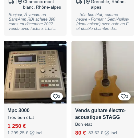
Chamonix mont
Grenoble, Rhône-
blanc, Rhône-alpes
alpes
Bonjour, À vendre un
- Très bon état, comme
SansAmp RBI acheté 390
neuve - Format : Semi-hollow
euros en décembre 2022,
(demi-caisse) avec ouïe en F
vendu avec facture. État
et double chambre de
neuf.
résonance. - Corps en Frêne
des marais (Swamp Ash) -
Finition : Clear Orange
brillante avec plaque de
protection (pickguard) 3 plis
couleur crème / parchemin -
Manche en Érable fixé par 4
vis (bolt-on) - Touche en
Érable (Maple) avec repères
(dots) noirs - Profil de
manche : Medium C -
Diapason : 25,5" (648 mm) -
Radius : 9,5" (241 mm) -
Nombre de frettes : 22 frettes
3
0
Medium Jumbo - Micro
chevalet : G&L MFD™
(Magnetic Field Design)
Mpc 3000
Vends guitare électro-
simple bobinage conçu par
Leo Fender (fabriqué aux
acoustique STAGG
Très bon état
USA) - Micro manche :
Bon état
1 250 €
Humbucker G&L AS4255C à
aimants Alnico - Contrôles : 1
80 €
1 299,25 €
incl.
83,62 €
incl.
volume master, 1 tonalité