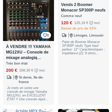
D'Addario Pro Arte EJ46FF
moins 4 mois après. Donc si
Vends 2 Boomer
(tension forte), la guitare tient
vous êtes impatients. Livré
très bien l'accordage. 1 Jeu
Monacor SP300P neufs
avec pochette de transport.
D'Addario XTC45TT offert
Comme neuf
(23,90 € chez Thomann)
Réglée très proche du
120 €
125,18 €
incl.
manche (1,5 mm à la 12è)
Baisse de prix de 33%
que je peux modifier. Très
bon état Prix 450 €, envoi en
0
Limoges, Limousin
sus
Paire de Boomer Monacor
SP300P neufs Type haut-
À VENDRE !!! YAMAHA
parleur: 12" Caractéristiques ;
MG12XU – Console de
Impédance (Z): 8 ohms
Bande passante: f3-4000 Hz
mixage analogiq…
Fréquence résonance (fs): 30
Très bon état
Hz Puissance nominale
(RMS): 100 W Puissance
200 €
208,30 €
incl.
musique (max): 200 W
Pression sonore: 96 dB/W/m
St denis, Ile-de-
Diamètre bobine: Ø 50 mm
france
Support bobine: Alu Poids
aimant: 1.2 kg Diamètre
Je mets en vente une
aimant: Ø 145 mm Découpe:
console de mixage Yamaha
Ø 275 mm Profondeur de
MG12XU, en EXCELLENT
montage: 130 mm
ÉTAT !! Une console réputée
Dimensions: Ø 310 mm x
pour sa fiabilité, sa qualité
140 mm Diamètre extérieur:
audio et sa simplicité
0
Ø 310 mm Profondeur: 140
d’utilisation, idéale aussi bien