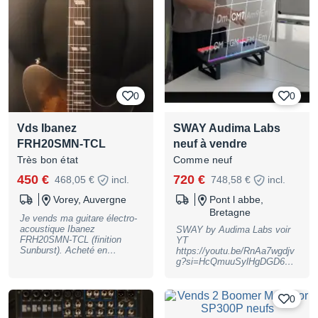
alimentés sans problème.
Photos sous tension ci-joint.
Câble secteur inclus. 500 €,
à venir chercher et tester sur
place à Uccle (Bruxelles).
Pas d'envoi. Je suis ouvert à
échange contre module(s) :).
(Cause de la vente : passage
sur un case plus grand
0
0
besoin de faire de la place.)
Vds Ibanez
SWAY Audima Labs
FRH20SMN-TCL
neuf à vendre
Très bon état
Comme neuf
450 €
720 €
468,05 €
incl.
748,58 €
incl.
Vorey, Auvergne
Pont l abbe,
Bretagne
Je vends ma guitare électro-
acoustique Ibanez
SWAY by Audima Labs voir
FRH20SMN-TCL (finition
YT
Sunburst). Acheté en
https://youtu.be/RnAa7wgdjv
11/2025, chez Thomann
g?si=HcQmuuSylHgDGD6o
(facture) Mécaniques
Machine Commandée en
changées pour des Gotoh
novembre 2025 reçue en
(facture), anciennes dispo si
batch 3 en juillet 2026.
0
besoin Avec les nouvelles
Prochain lancement batch 4
mécaniques + cordes
mi aout avec livraison au