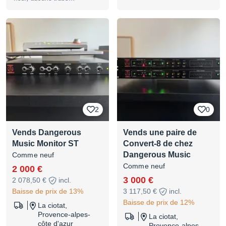
bancaire ou PayPal.
d’utilisation. Emballage
Cordialement, Anthony
d'origine Poids (emballage
inclus) 2,6 kg Ukulélé
électrique Format : soprano
Finition : Motor Oil vernis
brillant Caisse : métal, bidon
d'huile manche : érable vernis
brillant Diapason : 13" (330
mm) Touche : érable Frettes :
18 Sillet : 35 mm (1,375")
Micro : 1x simple bobinage
Contrôles : volume, tonalité
Frais d’envoi en colissimo
suivi (22 euros) à la charge
2
0
de l’acheteur
Vends Dangerous
Vends une paire de
Music Monitor ST
Convert-8 de chez
Dangerous Music
Comme neuf
Comme neuf
2 000 €
3 000 €
2 078,50 €
incl.
Baisse de prix de 13%
3 117,50 €
incl.
Baisse de prix de 12%
La ciotat,
Provence-alpes-
La ciotat,
côte d'azur
Provence-alpes-