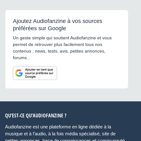
protection soigneuse. ? PRIX
: 200€ Merci de privilégier les
contacts sérieux. Une
excellente console pour celui
Ajoutez Audiofanzine à vos sources
qui recherche une solution
préférées sur Google
fiable, polyvalente et
professionnelle, sans passer
sur une console numérique.
Un geste simple qui soutient Audiofanzine et vous
Yamaha MG12XU – une
permet de retrouver plus facilement tous nos
valeur sûre pour la
contenus : news, tests, avis, petites annonces,
sonorisation, le live et l'audio.
forums...
QU’EST-CE QU’AUDIOFANZINE ?
Audiofanzine est une plateforme en ligne dédiée à la
musique et à l’audio, à la fois média spécialisé, site de
petites annonces, base de connaissances et communauté