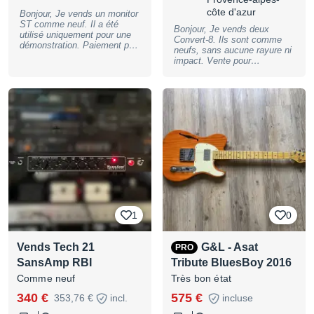
côte d'azur
Bonjour, Je vends un monitor
ST comme neuf. Il a été
Bonjour, Je vends deux
utilisé uniquement pour une
Convert-8. Ils sont comme
démonstration. Paiement par
neufs, sans aucune rayure ni
virement bancaire de
impact. Vente pour
préférence. Cordialement,
changement de configuration.
Anthony
Prix : 3000 € l’unité.
Possibilité de négocier un
tarif pour la paire dans la
limite du raisonnable. Les
numéros de série se suivent,
ils ont été achetés ensemble.
Paiement de préférence par
virement bancaire.
Cordialement, Anthony
1
0
Vends Tech 21
G&L - Asat
PRO
SansAmp RBI
Tribute BluesBoy 2016
Comme neuf
Très bon état
340 €
575 €
353,76 €
incl.
incluse