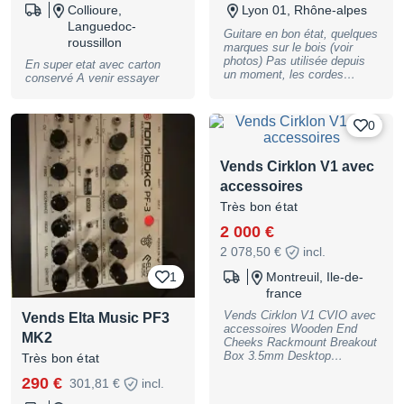
master, sélecteur de micros 3
Collioure,
Lyon 01, Rhône-alpes
positions - Chevalet : Style «
Languedoc-
boxed-steel » traditionnel
Guitare en bon état, quelques
roussillon
avec pontets individuels en
marques sur le bois (voir
laiton - Mécaniques : Bain
photos) Pas utilisée depuis
En super etat avec carton
d'huile scellées (ratio 18:1) -
un moment, les cordes
conservé A venir essayer
Accastillage Chrome
seront sûrement à changer (
Révision complète et garantie
jeu de cordes offert ) +
réglages 1 an Visible chez
Housse non molletonnée
0
Ferre Musique (Grenoble)
offerte. Bon son pour le prix !
Envoi possible Pas
Visible sur Lyon
d'échange possible
Vends Cirklon V1 avec
accessoires
Très bon état
2 000 €
2 078,50 €
incl.
1
Montreuil, Ile-de-
france
Vends Cirklon V1 CVIO avec
Vends Elta Music PF3
accessoires Wooden End
MK2
Cheeks Rackmount Breakout
Box 3.5mm Desktop
Très bon état
Breakout Box 3.5mm
290 €
301,81 €
incl.
Eurorack Breakout Module
CVIO Bus Cable Rack Ears