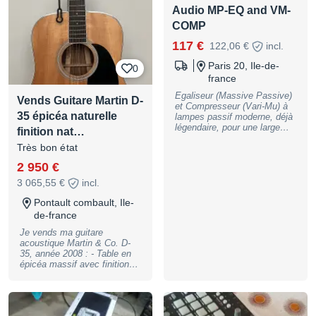
Audio MP-EQ and VM-
COMP
117 €
122,06 €
incl.
Paris 20, Ile-de-
0
france
Egaliseur (Massive Passive)
Vends Guitare Martin D-
et Compresseur (Vari-Mu) à
35 épicéa naturelle
lampes passif moderne, déjà
légendaire, pour une large
finition nat…
gamme de tâches de mixage
Très bon état
et de mastering moderne.
Prix Thomann : 137 euros
2 950 €
Frais de transfert de Licence
iLok inclus Paiement avec
3 065,55 €
incl.
Looper / Audiofanzine
Pontault combault, Ile-
de-france
Je vends ma guitare
acoustique Martin & Co. D-
35, année 2008 : - Table en
épicéa massif avec finition
satinée, dos (en 3 parties) et
éclisses en palissandre -
Manche en acajou, touche en
ébène avec filets blancs -