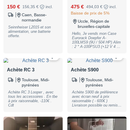
150 €
475 €
156,35 €
incl.
494,03 €
incl.
Baisse de prix de 5%
Caen, Basse-
normandie
Uccle, Région de
bruxelles-capitale
Seinnheiser L2015 et son
alimentation, une batterie
Hello, Je vends mon Case
offerte.
Eurorack Doepfer A-
100LMS9 (9U / 504 HP) Alim
: 2 * A-100PSU3 (+12 V 4 A /
−12 V 2,4 A / +5 V 8 A
cumulés), 6 bus boards. État
0
0
: acheté en bois brut, teinté
(teinture pour bois) puis
protégé à l'huile de lin par
Achète RC 3
Achète S900
moi-même. Extérieur
uniquement, intérieur laissé
Toulouse, Midi-
Toulouse, Midi-
brut d'origine. Poignées
pyrénées
pyrénées
latérales boulonnées
ajoutées. Traces d'usage
Achète RC 3 Looper , avec
Achète S900 de préférence
normales. Alimentations
tous les accessoires . En tbe
avec écran neuf à prix
jamais ouvertes, câblage
à prix raisonnable, -110€ .
raisonnable ( - 600€ )
d'usine intact. Testé en
Cdt
Livraison possible ou remise
fonctionnement : les deux
en occitanie. Cdt
alimentations montent
correctement, les LED des
trois rails (+12 / −12 / +5)
sont actives sur les six bus
boards, modules montés et