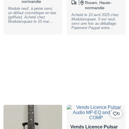
normandie
Rouen, Haute-
normandie
Module neuf, à peine servi,
un défaut cosmétique en bas
Acheté le 10 avril 2025 chez
(griffure). Acheté chez
Modularsquare. Il est neuf,
Modularsquare le 10 mai
servi une fois au déballage.
2024, Paiement Paypal entre
Paiement Paypal entre
proche uniquement. Envoi en
proche uniquement. Envoi en
colissimo (frais inclus dans le
colissimo (frais inclus dans le
prix) en France
prix) en France
métropolitaine. J'ai aussi un
métropolitaine. Je vends
Cara et un Typhoon pour faire
aussi d'autres modules
un petit combo sympa ! Je
(possibilité d'un prix groupé).
me suis décidé à vendre les
modules que je ne peux pas
garder dans mon unique case
faute de place et qui dorment
dans dans leur boite
(possibilité d'un prix groupé).
0
Vends Licence Pulsar