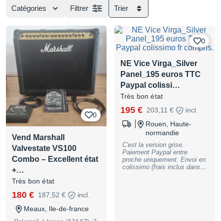
Catégories
Filtrer
Trier
0
NE Vice Virga_Silver
Panel_195 euros TTC
Paypal colissi…
Très bon état
195 €
203,11 €
incl.
0
Rouen, Haute-
normandie
Vend Marshall
C'est la version grise.
Valvestate VS100
Paiement Paypal entre
Combo – Excellent état
proche uniquement. Envoi en
colissimo (frais inclus dans le
+…
prix) en France
Très bon état
métropolitaine. Je me suis
décidé à vendre les modules
180 €
187,52 €
incl.
que je ne peux pas garder
dans mon unique case faute
Meaux, Ile-de-france
de place et qui dorment dans
dans leur boite (possibilité