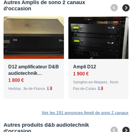
Autres Amplis de sono 2 canaux
d’occasion
D12 amplificateur D&B
Ampli D12
audiotechnik…
1 900 €
1 800 €
Sainghin-en-Weppes , Nord-
Herblay , Ile-de-France
Pas-de-Calais
Voir les 191 annonces Ampli de sono 2 canaux
Autres produits d&b audiotechnik
d’occasion