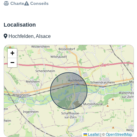
Charte
Conseils
Localisation
Hochfelden, Alsace
+
−
Leaflet
|
©
OpenStreetMap