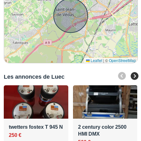
Leaflet
|
©
OpenStreetMap
Les annonces de Luec
twetters fostex T 945 N
2 century color 2500
HMI DMX
250 €