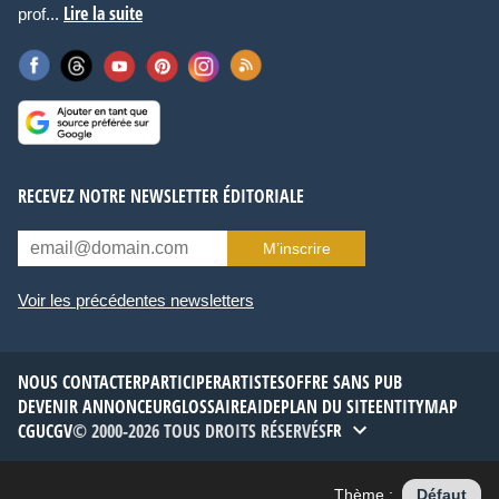
Lire la suite
prof...
RECEVEZ NOTRE NEWSLETTER ÉDITORIALE
M’inscrire
Voir les précédentes newsletters
NOUS CONTACTER
PARTICIPER
ARTISTES
OFFRE SANS PUB
DEVENIR ANNONCEUR
GLOSSAIRE
AIDE
PLAN DU SITE
ENTITYMAP
CGU
CGV
© 2000-2026 TOUS DROITS RÉSERVÉS
FR
Thème :
Défaut