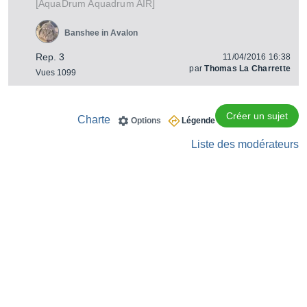
[
]
Aquadrum AIR
AquaDrum
Banshee in Avalon
Rep. 3
11/04/2016 16:38
par
Thomas La Charrette
Vues 1099
Créer un sujet
Charte
Options
Légende
Liste des modérateurs