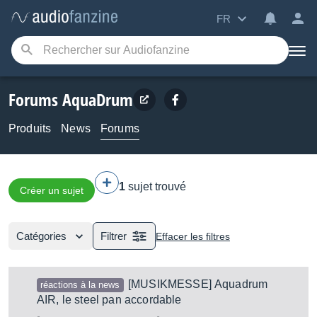
FR
Forums AquaDrum
Produits
News
Forums
1
sujet trouvé
Créer un sujet
Catégories
Filtrer
Effacer les filtres
[MUSIKMESSE] Aquadrum
réactions à la news
AIR, le steel pan accordable