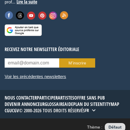
Lire la suite
prof...
RECEVEZ NOTRE NEWSLETTER ÉDITORIALE
M’inscrire
Voir les précédentes newsletters
NOUS CONTACTER
PARTICIPER
ARTISTES
OFFRE SANS PUB
DEVENIR ANNONCEUR
GLOSSAIRE
AIDE
PLAN DU SITE
ENTITYMAP
CGU
CGV
© 2000-2026 TOUS DROITS RÉSERVÉS
FR
Thème :
Défaut