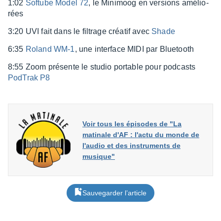
1:02
Softube Model 72
, le Mini­moog en versions amélio­
rées
3:20 UVI fait dans le filtrage créa­tif avec
Shade
6:35
Roland WM-1
, une inter­face MIDI par Blue­tooth
8:55 Zoom présente le studio portable pour podcasts
PodTrak P8
Voir tous les épisodes de "La
matinale d'AF : l'actu du monde de
l'audio et des instruments de
musique"
Sauvegarder l’article