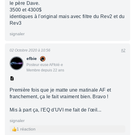
le père Dave.
3500 et 4300$
identiques à l'original mais avec filtre du Rev2 et du
Rev3
signaler
02 Octobre 2020 à 10:56
#2
efbie
Posteur·euse AFfolé·e
Membre depuis 22 ans
Première fois que je matte une matinale AF et
franchement, ça le fait vraiment bien. Bravo !
Mis à part ça, l'EQ d'UVI me fait de l'œil...
signaler
1 réaction