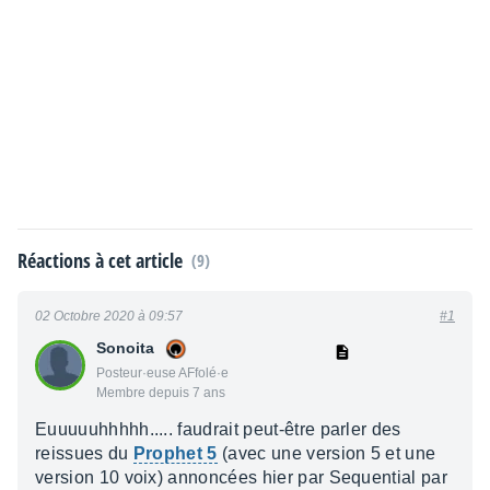
Réactions à cet article
(9)
02 Octobre 2020 à 09:57
#1
Sonoita
Posteur·euse AFfolé·e
Membre depuis 7 ans
Euuuuuhhhhh..... faudrait peut-être parler des
reissues du
Prophet 5
(avec une version 5 et une
version 10 voix) annoncées hier par Sequential par