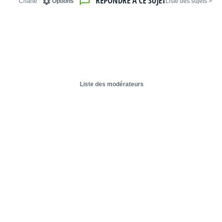
RÉPONDRE À CE SUJET
Charte
Options
< Liste des sujets
Liste des modérateurs