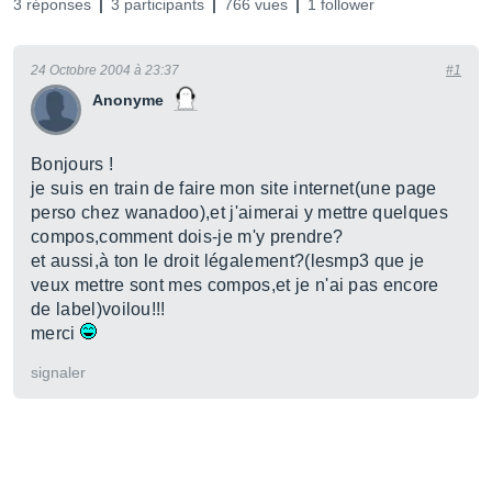
3 réponses
3 participants
766 vues
1 follower
24 Octobre 2004 à 23:37
#1
Anonyme
Bonjours !
je suis en train de faire mon site internet(une page
perso chez wanadoo),et j'aimerai y mettre quelques
compos,comment dois-je m'y prendre?
et aussi,à ton le droit légalement?(lesmp3 que je
veux mettre sont mes compos,et je n'ai pas encore
de label)voilou!!!
merci
signaler