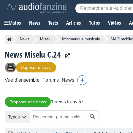
Matos
News
Tests
Articles
Tutos
Vidéos
A
News
Miselu
Informatique musicale
MAO mobiles
News Miselu C.24
Déposer un avis
Vue d’ensemble
Forums
News
1
news trouvée
Proposer une news
Types