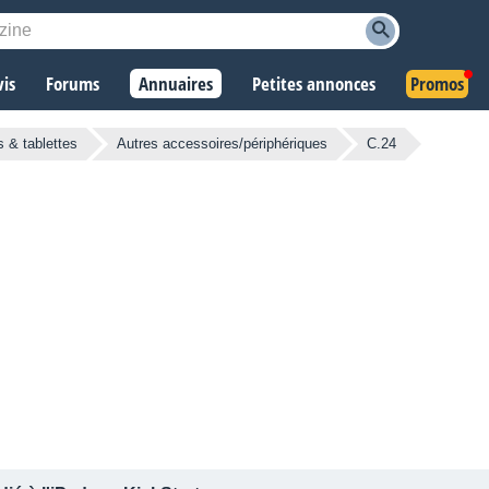
vis
Forums
Annuaires
Petites annonces
Promos
 & tablettes
Autres accessoires/périphériques
C.24