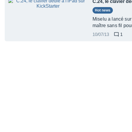
C.24, le clavier d
Hot news
Miselu a lancé sur
maître sans fil pou
10/07/13
1