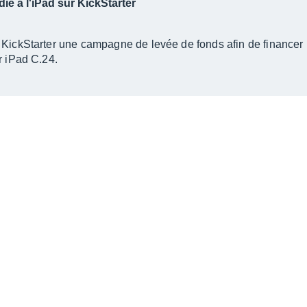
édié à l'iPad sur KickStarter
 KickStarter une campagne de levée de fonds afin de financer 
r iPad C.24.