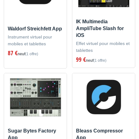
IK Multimedia
AmpliTube Slash for
Waldorf Streichfett App
iOS
Instrument virtuel pour
Effet virtuel pour mobiles et
mobiles et tablettes
tablettes
87 €
neuf
(1 offre)
99 €
neuf
(1 offre)
Sugar Bytes Factory
Bleass Compressor
App
App