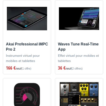
Akai Professional iMPC
Waves Tune Real-Time
Pro 2
App
Instrument virtuel pour
Effet virtuel pour mobiles et
mobiles et tablettes
tablettes
166 €
36 €
neuf
(1 offre)
neuf
(2 offres)