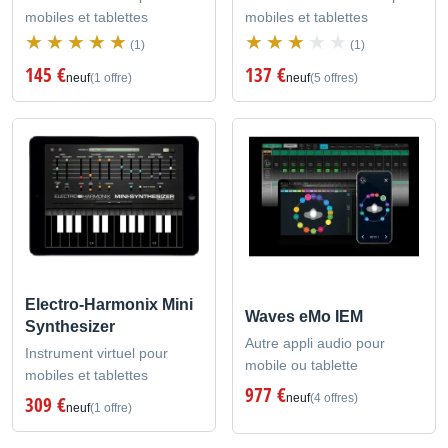
mobiles et tablettes
mobiles et tablettes
(1)
(1)
145 €
137 €
neuf
(1 offre)
neuf
(5 offres)
Electro-Harmonix Mini
Waves eMo IEM
Synthesizer
Autre appli audio pour
Instrument virtuel pour
mobile ou tablette
mobiles et tablettes
977 €
neuf
(4 offres)
309 €
neuf
(1 offre)