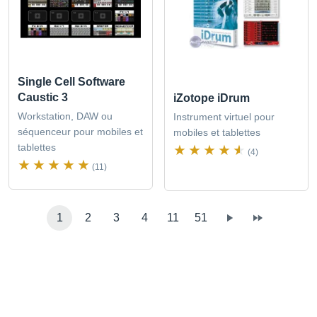
Single Cell Software
Caustic 3
iZotope iDrum
Workstation, DAW ou
Instrument virtuel pour
séquenceur pour mobiles et
mobiles et tablettes
tablettes
(4)
(11)
1
2
3
4
11
51